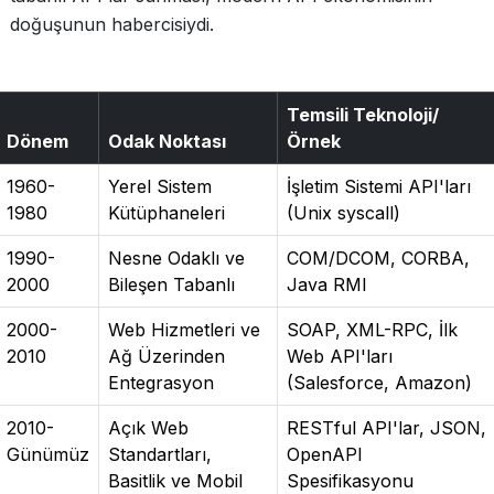
doğuşunun habercisiydi.
Temsili Teknoloji/
Dönem
Odak Noktası
Örnek
1960-
Yerel Sistem
İşletim Sistemi API'ları
1980
Kütüphaneleri
(Unix syscall)
1990-
Nesne Odaklı ve
COM/DCOM, CORBA,
2000
Bileşen Tabanlı
Java RMI
2000-
Web Hizmetleri ve
SOAP, XML-RPC, İlk
2010
Ağ Üzerinden
Web API'ları
Entegrasyon
(Salesforce, Amazon)
2010-
Açık Web
RESTful API'lar, JSON,
Günümüz
Standartları,
OpenAPI
Basitlik ve Mobil
Spesifikasyonu