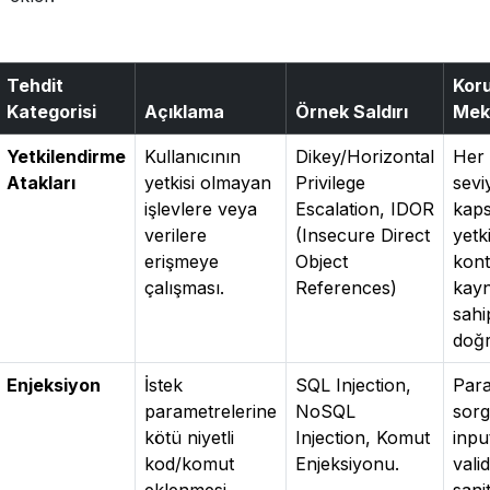
Tehdit
Kor
Kategorisi
Açıklama
Örnek Saldırı
Mek
Yetkilendirme
Kullanıcının
Dikey/Horizontal
Her 
Atakları
yetkisi olmayan
Privilege
sevi
işlevlere veya
Escalation, IDOR
kaps
verilere
(Insecure Direct
yetk
erişmeye
Object
kont
çalışması.
References)
kay
sahip
doğ
Enjeksiyon
İstek
SQL Injection,
Para
parametrelerine
NoSQL
sorg
kötü niyetli
Injection, Komut
inpu
kod/komut
Enjeksiyonu.
vali