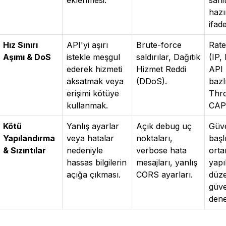
eklenmesi.
sani
hazır
ifade
Hız Sınırı
API'yi aşırı
Brute-force
Rate
Aşımı & DoS
istekle meşgul
saldırılar, Dağıtık
(IP, 
ederek hizmeti
Hizmet Reddi
API 
aksatmak veya
(DDoS).
bazlı
erişimi kötüye
Thro
kullanmak.
CAP
Kötü
Yanlış ayarlar
Açık debug uç
Güve
Yapılandırma
veya hatalar
noktaları,
başlı
& Sızıntılar
nedeniyle
verbose hata
ort
hassas bilgilerin
mesajları, yanlış
yapı
açığa çıkması.
CORS ayarları.
düze
güve
dene