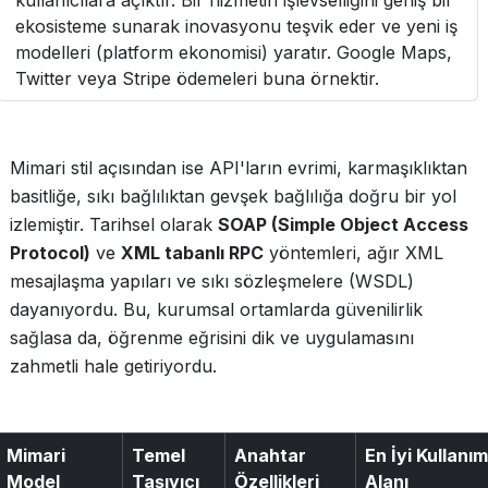
kullanıcılara açıktır. Bir hizmetin işlevselliğini geniş bir
ekosisteme sunarak inovasyonu teşvik eder ve yeni iş
modelleri (platform ekonomisi) yaratır. Google Maps,
Twitter veya Stripe ödemeleri buna örnektir.
Mimari stil açısından ise API'ların evrimi, karmaşıklıktan
basitliğe, sıkı bağlılıktan gevşek bağlılığa doğru bir yol
izlemiştir. Tarihsel olarak
SOAP (Simple Object Access
Protocol)
ve
XML tabanlı RPC
yöntemleri, ağır XML
mesajlaşma yapıları ve sıkı sözleşmelere (WSDL)
dayanıyordu. Bu, kurumsal ortamlarda güvenilirlik
sağlasa da, öğrenme eğrisini dik ve uygulamasını
zahmetli hale getiriyordu.
Mimari
Temel
Anahtar
En İyi Kullanım
Model
Taşıyıcı
Özellikleri
Alanı