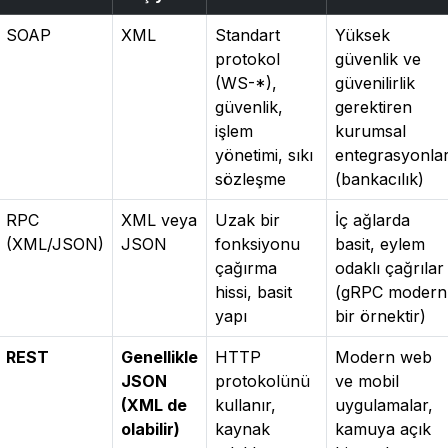
SOAP
XML
Standart
Yüksek
protokol
güvenlik ve
(WS-*),
güvenilirlik
güvenlik,
gerektiren
işlem
kurumsal
yönetimi, sıkı
entegrasyonla
sözleşme
(bankacılık)
RPC
XML veya
Uzak bir
İç ağlarda
(XML/JSON)
JSON
fonksiyonu
basit, eylem
çağırma
odaklı çağrılar
hissi, basit
(gRPC modern
yapı
bir örnektir)
REST
Genellikle
HTTP
Modern web
JSON
protokolünü
ve mobil
(XML de
kullanır,
uygulamalar,
olabilir)
kaynak
kamuya açık