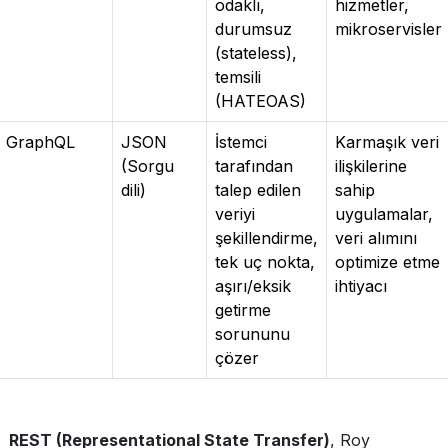
odaklı,
hizmetler,
durumsuz
mikroservisler
(stateless),
temsili
(HATEOAS)
GraphQL
JSON
İstemci
Karmaşık veri
(Sorgu
tarafından
ilişkilerine
dili)
talep edilen
sahip
veriyi
uygulamalar,
şekillendirme,
veri alımını
tek uç nokta,
optimize etme
aşırı/eksik
ihtiyacı
getirme
sorununu
çözer
REST (Representational State Transfer)
, Roy