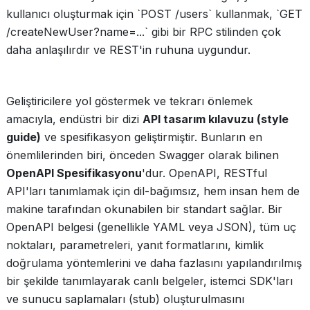
kullanıcı oluşturmak için `POST /users` kullanmak, `GET
/createNewUser?name=...` gibi bir RPC stilinden çok
daha anlaşılırdır ve REST'in ruhuna uygundur.
Geliştiricilere yol göstermek ve tekrarı önlemek
amacıyla, endüstri bir dizi
API tasarım kılavuzu (style
guide)
ve spesifikasyon geliştirmiştir. Bunların en
önemlilerinden biri, önceden Swagger olarak bilinen
OpenAPI Spesifikasyonu
'dur. OpenAPI, RESTful
API'ları tanımlamak için dil-bağımsız, hem insan hem de
makine tarafından okunabilen bir standart sağlar. Bir
OpenAPI belgesi (genellikle YAML veya JSON), tüm uç
noktaları, parametreleri, yanıt formatlarını, kimlik
doğrulama yöntemlerini ve daha fazlasını yapılandırılmış
bir şekilde tanımlayarak canlı belgeler, istemci SDK'ları
ve sunucu saplamaları (stub) oluşturulmasını