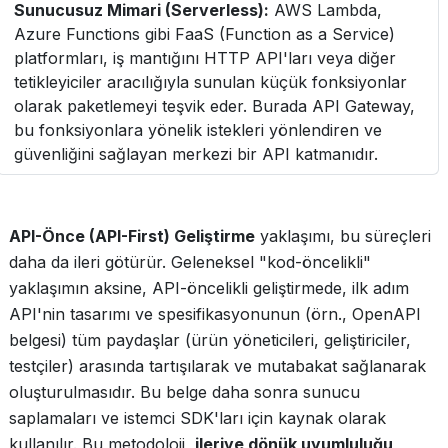
Sunucusuz Mimari (Serverless):
AWS Lambda,
Azure Functions gibi FaaS (Function as a Service)
platformları, iş mantığını HTTP API'ları veya diğer
tetikleyiciler aracılığıyla sunulan küçük fonksiyonlar
olarak paketlemeyi teşvik eder. Burada API Gateway,
bu fonksiyonlara yönelik istekleri yönlendiren ve
güvenliğini sağlayan merkezi bir API katmanıdır.
API-Önce (API-First) Geliştirme
yaklaşımı, bu süreçleri
daha da ileri götürür. Geleneksel "kod-öncelikli"
yaklaşımın aksine, API-öncelikli geliştirmede, ilk adım
API'nin tasarımı ve spesifikasyonunun (örn., OpenAPI
belgesi) tüm paydaşlar (ürün yöneticileri, geliştiriciler,
testçiler) arasında tartışılarak ve mutabakat sağlanarak
oluşturulmasıdır. Bu belge daha sonra sunucu
saplamaları ve istemci SDK'ları için kaynak olarak
kullanılır. Bu metodoloji,
ileriye dönük uyumluluğu