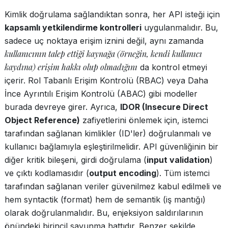
Kimlik doğrulama sağlandıktan sonra, her API isteği için
kapsamlı yetkilendirme kontrolleri
uygulanmalıdır. Bu,
sadece uç noktaya erişim iznini değil, aynı zamanda
kullanıcının talep ettiği kaynağa (örneğin, kendi kullanıcı
kaydına) erişim hakkı olup olmadığını
da kontrol etmeyi
içerir. Rol Tabanlı Erişim Kontrolü (RBAC) veya Daha
İnce Ayrıntılı Erişim Kontrolü (ABAC) gibi modeller
burada devreye girer. Ayrıca,
IDOR (Insecure Direct
Object Reference)
zafiyetlerini önlemek için, istemci
tarafından sağlanan kimlikler (ID'ler) doğrulanmalı ve
kullanıcı bağlamıyla eşleştirilmelidir. API güvenliğinin bir
diğer kritik bileşeni, girdi doğrulama (
input validation
)
ve çıktı kodlamasıdır (
output encoding
). Tüm istemci
tarafından sağlanan veriler güvenilmez kabul edilmeli ve
hem syntactik (format) hem de semantik (iş mantığı)
olarak doğrulanmalıdır. Bu, enjeksiyon saldırılarının
önündeki birincil savunma hattıdır. Benzer şekilde,