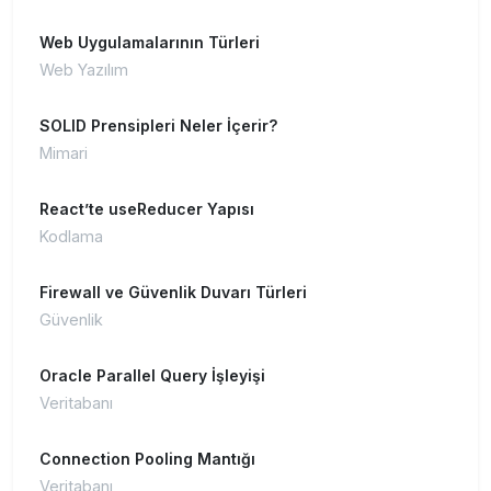
Web Uygulamalarının Türleri
Web Yazılım
SOLID Prensipleri Neler İçerir?
Mimari
React’te useReducer Yapısı
Kodlama
Firewall ve Güvenlik Duvarı Türleri
Güvenlik
Oracle Parallel Query İşleyişi
Veritabanı
Connection Pooling Mantığı
Veritabanı