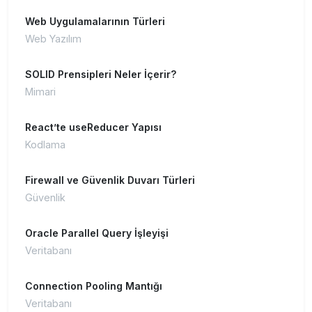
Web Uygulamalarının Türleri
Web Yazılım
SOLID Prensipleri Neler İçerir?
Mimari
React’te useReducer Yapısı
Kodlama
Firewall ve Güvenlik Duvarı Türleri
Güvenlik
Oracle Parallel Query İşleyişi
Veritabanı
Connection Pooling Mantığı
Veritabanı