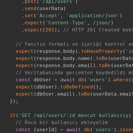
.
post
(
'/api/users'
)
.
send
(
userData
)
.
set
(
'Accept'
,
'application/json'
)
.
expect
(
'Content-Type'
,
/
json
/
)
.
expect
(
201
)
;
// HTTP 201 Created bek
// Yanıtın formatı ve içeriği kontrol e
expect
(
response
.
body
)
.
toHaveProperty
(
'i
expect
(
response
.
body
.
name
)
.
toBe
(
userDat
expect
(
response
.
body
.
email
)
.
toBe
(
userDa
// Veritabanında gerçekten kaydedildi m
const
 dbUser 
=
await
db
(
'users'
)
.
where
(
expect
(
dbUser
)
.
toBeDefined
(
)
;
expect
(
dbUser
.
email
)
.
toBe
(
userData
.
emai
}
)
;
it
(
'GET /api/users/:id mevcut kullanıcıyı
// Önce bir kullanıcı ekleyelim
const
[
userId
]
=
await
db
(
'users'
)
.
inse