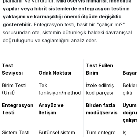
planlanır ve yürütülür.
Mikroservis mimarisi, monolitik
yapılar veya hibrit sistemlerde entegrasyon testinin
yaklaşımı ve karmaşıklığı önemli ölçüde değişiklik
gösterebilir.
Entegrasyon testi, basit bir "çalışır mı?"
sorusundan öte, sistemin bütünleşik haldeki davranışsal
doğruluğunu ve sağlamlığını analiz eder.
Test
Test Edilen
Seviyesi
Odak Noktası
Birim
Başarı
Birim Testi
Tek
İzole edilmiş
Bekle
(Unit)
fonksiyon/method
kod parçası
çıktı
Entegrasyon
Arayüz ve
Birden fazla
Uyuml
Testi
İletişim
modül/servis
doğru 
çalış
Sistem Testi
Bütünsel sistem
Tüm entegre
İş