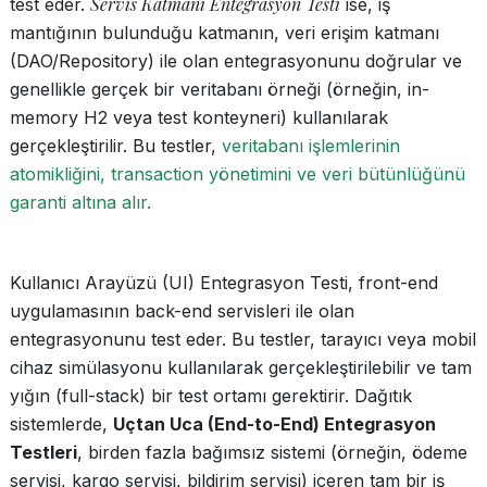
Servis Katmanı Entegrasyon Testi
test eder.
ise, iş
mantığının bulunduğu katmanın, veri erişim katmanı
(DAO/Repository) ile olan entegrasyonunu doğrular ve
genellikle gerçek bir veritabanı örneği (örneğin, in-
memory H2 veya test konteyneri) kullanılarak
gerçekleştirilir. Bu testler,
veritabanı işlemlerinin
atomikliğini, transaction yönetimini ve veri bütünlüğünü
garanti altına alır.
Kullanıcı Arayüzü (UI) Entegrasyon Testi, front-end
uygulamasının back-end servisleri ile olan
entegrasyonunu test eder. Bu testler, tarayıcı veya mobil
cihaz simülasyonu kullanılarak gerçekleştirilebilir ve tam
yığın (full-stack) bir test ortamı gerektirir. Dağıtık
sistemlerde,
Uçtan Uca (End-to-End) Entegrasyon
Testleri
, birden fazla bağımsız sistemi (örneğin, ödeme
servisi, kargo servisi, bildirim servisi) içeren tam bir iş