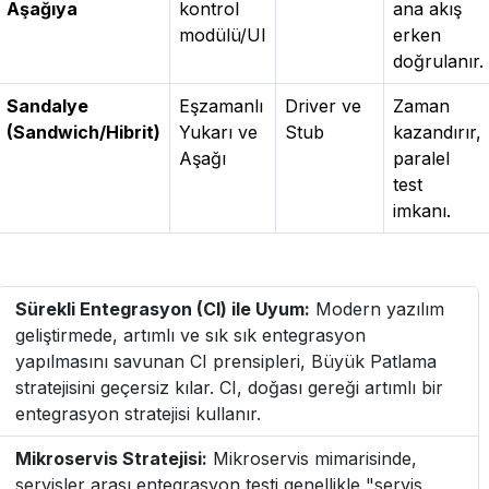
Aşağıya
kontrol
ana akış
modülü/UI
erken
doğrulanır.
Sandalye
Eşzamanlı
Driver ve
Zaman
(Sandwich/Hibrit)
Yukarı ve
Stub
kazandırır,
Aşağı
paralel
test
imkanı.
Sürekli Entegrasyon (CI) ile Uyum:
Modern yazılım
geliştirmede, artımlı ve sık sık entegrasyon
yapılmasını savunan CI prensipleri, Büyük Patlama
stratejisini geçersiz kılar. CI, doğası gereği artımlı bir
entegrasyon stratejisi kullanır.
Mikroservis Stratejisi:
Mikroservis mimarisinde,
servisler arası entegrasyon testi genellikle "servis