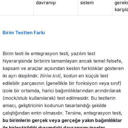
davranışı
sistem
gereks
karşı
Birim Testten Farkı
Birim testi ile entegrasyon testi, yazılım test
hiyerarşisinde birbirini tamamlayan ancak temel felsefe,
kapsam ve araçlar açısından keskin farklılıklar gösteren
Birim testi
iki ayrı disiplindir.
, kodun en küçük test
edilebilir parçasının (genellikle bir fonksiyon veya sınıf)
izole bir ortamda, harici bağımlılıklarından arındırılarak
(mock/stub kullanılarak) test edilmesidir. Bu testlerin
amacı, geliştiricinin kodunun tasarlandığı şekilde
çalıştığından emin olmasıdır. Tersine, entegrasyon testi,
bu birimlerin gerçek veya gerçeğe yakın bağımlılıklar
ile birleştirildiği durumdaki davranışını inceler.