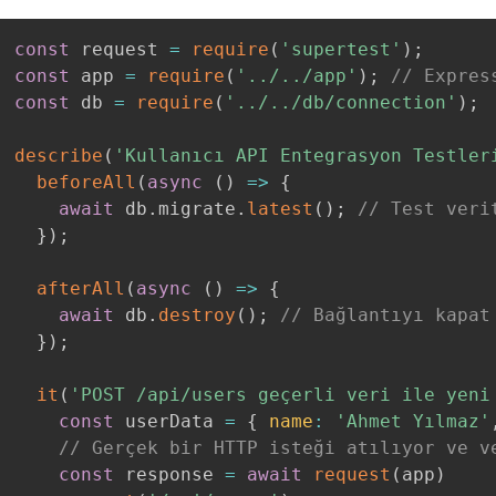
const
 request 
=
require
(
'supertest'
)
;
const
 app 
=
require
(
'../../app'
)
;
// Expres
const
 db 
=
require
(
'../../db/connection'
)
;
describe
(
'Kullanıcı API Entegrasyon Testler
beforeAll
(
async
(
)
=>
{
await
 db
.
migrate
.
latest
(
)
;
// Test veri
}
)
;
afterAll
(
async
(
)
=>
{
await
 db
.
destroy
(
)
;
// Bağlantıyı kapat
}
)
;
it
(
'POST /api/users geçerli veri ile yeni
const
 userData 
=
{
name
:
'Ahmet Yılmaz'
// Gerçek bir HTTP isteği atılıyor ve v
const
 response 
=
await
request
(
app
)