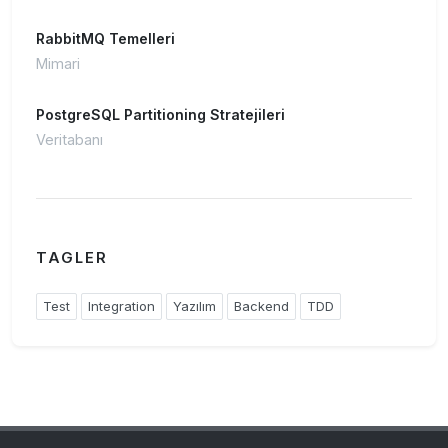
RabbitMQ Temelleri
Mimari
PostgreSQL Partitioning Stratejileri
Veritabanı
TAGLER
Test
Integration
Yazılım
Backend
TDD