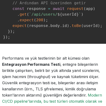
// Ardından API üzerinden getir
const
 response 
=
await
request
(
app
)
.
get
(
`
/api/users/
${
userId
}
`
)
.
expect
(
200
)
;
expect
(
response
.
body
.
id
)
.
toBe
(
userId
)
;
}
)
;
}
)
;
Performans ve yük testlerinin bir alt kümesi olan
Entegrasyon Performans Testi
, entegre bileşenlerin
birlikte çalışırken, belirli bir yük altında yanıt sürelerini,
işlem hacmini (throughput) ve kaynak tüketimini ölçer.
Güvenlik entegrasyon testi ise, bileşenler arası iletişim
kanallarının (örn., TLS şifrelemesi, kimlik doğrulama
token'larının aktarımı) güvenliğini değerlendirir.
Modern
CI/CD pipeline'larında, bu test türleri otomatik olarak ve