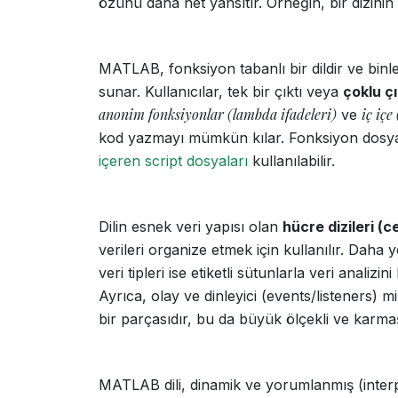
özünü daha net yansıtır. Örneğin, bir dizinin 
MATLAB, fonksiyon tabanlı bir dildir ve binl
sunar. Kullanıcılar, tek bir çıktı veya
çoklu çı
anonim fonksiyonlar (lambda ifadeleri)
iç içe
ve
kod yazmayı mümkün kılar. Fonksiyon dosya
içeren script dosyaları
kullanılabilir.
Dilin esnek veri yapısı olan
hücre dizileri (c
verileri organize etmek için kullanılır. Dah
veri tipleri ise etiketli sütunlarla veri analizin
Ayrıca, olay ve dinleyici (events/listeners) m
bir parçasıdır, bu da büyük ölçekli ve karma
MATLAB dili, dinamik ve yorumlanmış (interpr