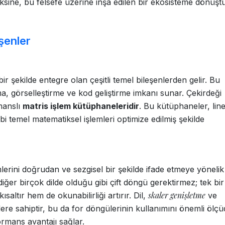
ksine, bu felsefe üzerine inşa edilen bir ekosisteme dönüştü
şenler
ir şekilde entegre olan çeşitli temel bileşenlerden gelir. Bu
a, görselleştirme ve kod geliştirme imkanı sunar. Çekirdeği
manslı
matris işlem kütüphaneleridir
. Bu kütüphaneler, lin
 gibi temel matematiksel işlemleri optimize edilmiş şekilde
mlerini doğrudan ve sezgisel bir şekilde ifade etmeye yönelik
 diğer birçok dilde olduğu gibi çift döngü gerektirmez; tek bir
skaler genişletme
ısaltır hem de okunabilirliği artırır. Dil,
ve
lere sahiptir, bu da for döngülerinin kullanımını önemli ölç
rmans avantajı sağlar.