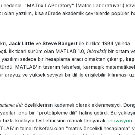
 Bu nedenle, "MATrix LABoratory" (Matris Laboratuvarı) kav
acı olan yazılım, kısa sürede akademik çevrelerde popüler h
ikri,
Jack Little
ve
Steve Bangert
ile birlikte 1984 yılında
interaktif
çti. İlk ticari sürüm olan MATLAB 1.0,
bir ortam v
, yazılımı sadece bir hesaplama aracı olmaktan çıkarıp,
kap
ürdü. MATLAB'ın tasarım felsefesi, karmaşık matematiksel
r arayüz ve yüksek seviyeli bir dil ile erişilebilir kılınması ü
amlama dili
özelliklerinin kademeli olarak eklenmesiydi. Döng
apılar, onu bir "prototipleme dili" haline getirdi. Bu yaklaş
i hızla kodlayıp test etmesine olanak tanıyarak,
inovasyon
ATLAB'ın temel felsefesi olan "matris öncelikli hesaplama" 