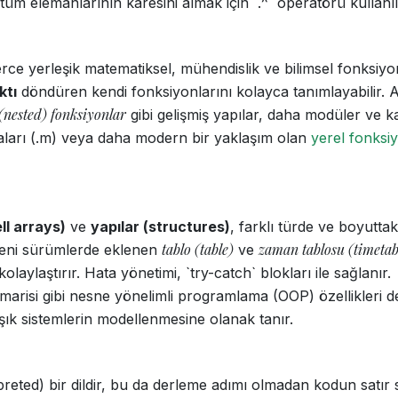
tüm elemanlarının karesini almak için `.^` operatörü kullanılı
erce yerleşik matematiksel, mühendislik ve bilimsel fonksiyo
ktı
döndüren kendi fonksiyonlarını kolayca tanımlayabilir. A
 (nested) fonksiyonlar
gibi gelişmiş yapılar, daha modüler ve k
ları (.m) veya daha modern bir yaklaşım olan
yerel fonksi
ell arrays)
ve
yapılar (structures)
, farklı türde ve boyuttak
tablo (table)
zaman tablosu (timetab
a yeni sürümlerde eklenen
ve
i kolaylaştırır. Hata yönetimi, `try-catch` blokları ile sağlanır.
imarisi gibi nesne yönelimli programlama (OOP) özellikleri de
şık sistemlerin modellenmesine olanak tanır.
eted) bir dildir, bu da derleme adımı olmadan kodun satır s