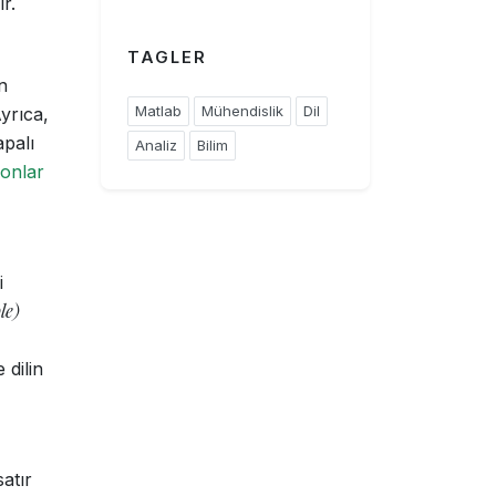
r.
TAGLER
n
Matlab
Mühendislik
Dil
yrıca,
apalı
Analiz
Bilim
yonlar
i
le)
 dilin
atır