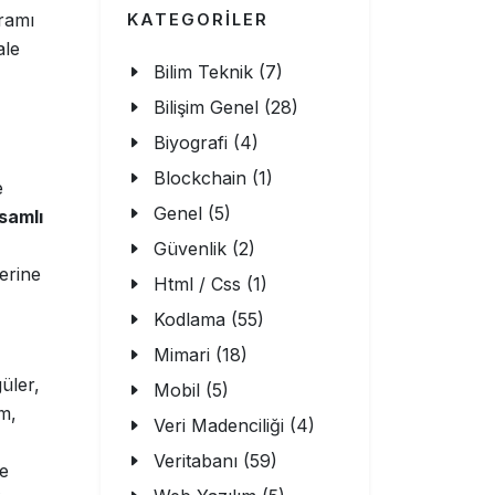
ramı
KATEGORİLER
ale
Bilim Teknik (7)
Bilişim Genel (28)
Biyografi (4)
Blockchain (1)
e
Genel (5)
samlı
Güvenlik (2)
zerine
Html / Css (1)
Kodlama (55)
Mimari (18)
üler,
Mobil (5)
ım,
Veri Madenciliği (4)
Veritabanı (59)
ve