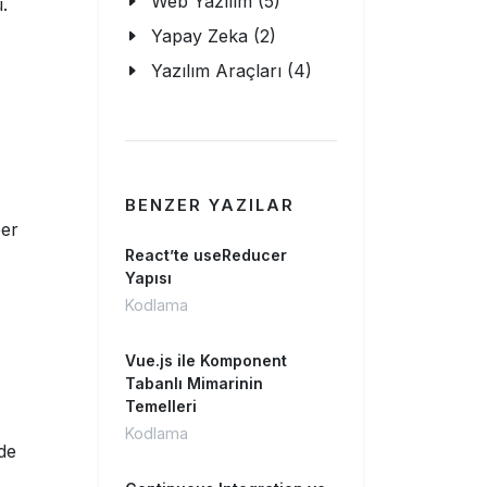
Web Yazılım (5)
.
Yapay Zeka (2)
Yazılım Araçları (4)
BENZER YAZILAR
eer
React’te useReducer
Yapısı
Kodlama
Vue.js ile Komponent
Tabanlı Mimarinin
Temelleri
Kodlama
üde