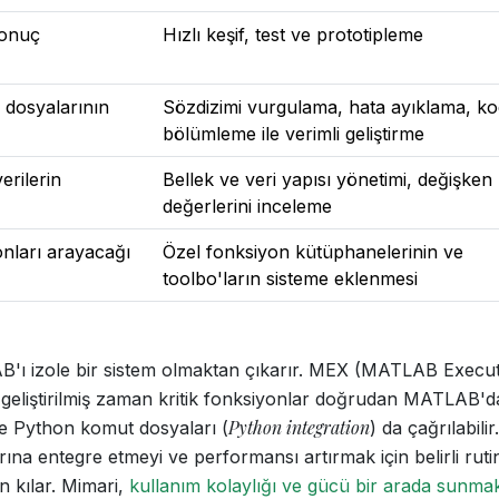
sonuç
Hızlı keşif, test ve prototipleme
n dosyalarının
Sözdizimi vurgulama, hata ayıklama, k
bölümleme ile verimli geliştirme
erilerin
Bellek ve veri yapısı yönetimi, değişken
değerlerini inceleme
nları arayacağı
Özel fonksiyon kütüphanelerinin ve
toolbo'ların sisteme eklenmesi
'ı izole bir sistem olmaktan çıkarır. MEX (MATLAB Execut
 geliştirilmiş zaman kritik fonksiyonlar doğrudan MATLAB'
Python integration
ile Python komut dosyaları (
) da çağrılabilir
na entegre etmeyi ve performansı artırmak için belirli rutin
 kılar. Mimari,
kullanım kolaylığı ve gücü bir arada sunma