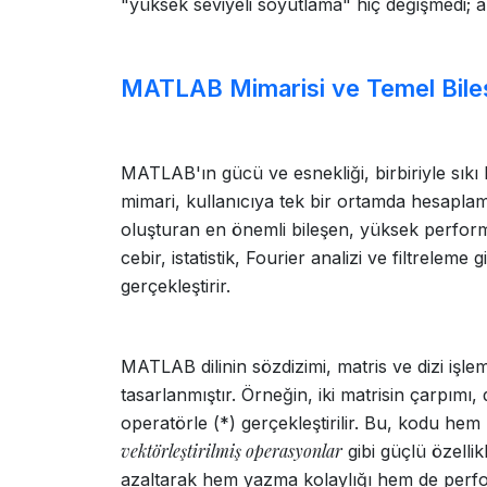
"yüksek seviyeli soyutlama" hiç değişmedi; a
MATLAB Mimarisi ve Temel Bile
MATLAB'ın gücü ve esnekliği, birbiriyle sıkı b
mimari, kullanıcıya tek bir ortamda hesaplam
oluşturan en önemli bileşen, yüksek perfor
cebir, istatistik, Fourier analizi ve filtreleme
gerçekleştirir.
MATLAB dilinin sözdizimi, matris ve dizi işle
tasarlanmıştır. Örneğin, iki matrisin çarpımı,
operatörle (*) gerçekleştirilir. Bu, kodu hem k
vektörleştirilmiş operasyonlar
gibi güçlü özellik
azaltarak hem yazma kolaylığı hem de perfo