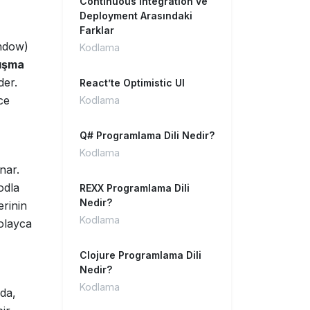
Continuous Integration ve
Deployment Arasındaki
Farklar
ndow)
Kodlama
ışma
der.
React’te Optimistic UI
ce
Kodlama
Q# Programlama Dili Nedir?
Kodlama
nar.
odla
REXX Programlama Dili
Nedir?
erinin
Kodlama
kolayca
Clojure Programlama Dili
Nedir?
Kodlama
da,