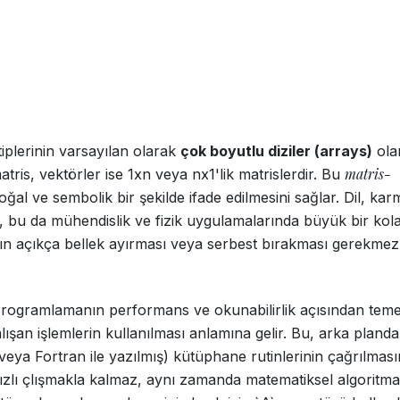
tiplerinin varsayılan olarak
çok boyutlu diziler (arrays)
ola
matris-
matris, vektörler ise 1xn veya nx1'lik matrislerdir. Bu
oğal ve sembolik bir şekilde ifade edilmesini sağlar. Dil, kar
, bu da mühendislik ve fizik uygulamalarında büyük bir kola
cının açıkça bellek ayırması veya serbest bırakması gerekmez
ogramlamanın performans ve okunabilirlik açısından teme
alışan işlemlerin kullanılması anlamına gelir. Bu, arka planda
 veya Fortran ile yazılmış) kütüphane rutinlerinin çağrılması
 hızlı çlışmakla kalmaz, aynı zamanda matematiksel algoritm