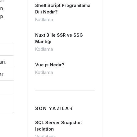
ir
Shell Script Programlama
in
Dili Nedir?
ip
Kodlama
Nuxt 3 ile SSR ve SSG
Mantığı
Kodlama
rı.
Vue.js Nedir?
Kodlama
ar.
SON YAZILAR
SQL Server Snapshot
Isolation
Veritabanı