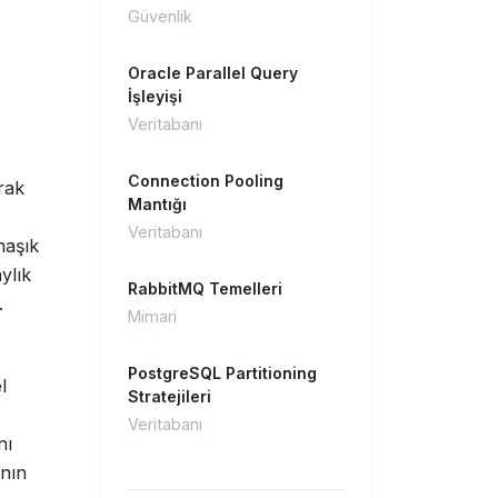
Güvenlik
Oracle Parallel Query
İşleyişi
Veritabanı
Connection Pooling
rak
Mantığı
Veritabanı
maşık
ylık
RabbitMQ Temelleri
.
Mimari
PostgreSQL Partitioning
l
Stratejileri
Veritabanı
nı
anın