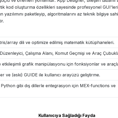
lü ve önerilen yöntemdir. App Designer, bileşen tabanlı b
tik kod oluşturma özellikleri sayesinde profesyonel GUI'ler
n yazılımını paketleyip, algoritmalarını az teknik bilgiye sah
ir.
ris/array dili ve optimize edilmiş matematik kütüphaneleri.
üzenleyici, Çalışma Alanı, Komut Geçmişi ve Araç Çubukla
 etkileşimli grafik manipülasyonu için fonksiyonlar ve araçl
 ve (eski) GUIDE ile kullanıcı arayüzü geliştirme.
Python gibi dış dillerle entegrasyon için MEX-functions ve
Kullanıcıya Sağladığı Fayda