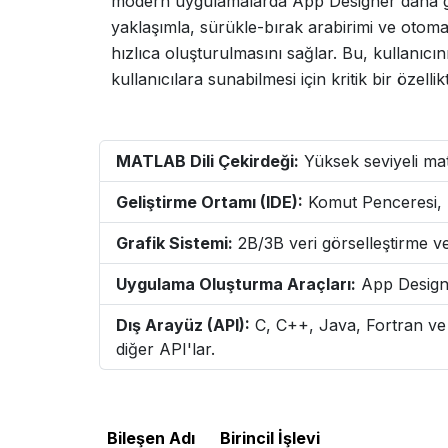
modern uygulamalarda App Designer daha güç
yaklaşımla, sürükle-bırak arabirimi ve otoma
hızlıca oluşturulmasını sağlar. Bu, kullanıcını
kullanıcılara sunabilmesi için kritik bir özellikt
MATLAB Dili Çekirdeği:
Yüksek seviyeli mat
Geliştirme Ortamı (IDE):
Komut Penceresi, D
Grafik Sistemi:
2B/3B veri görselleştirme ve
Uygulama Oluşturma Araçları:
App Designer
Dış Arayüz (API):
C, C++, Java, Fortran ve 
diğer API'lar.
Bileşen Adı
Birincil İşlevi