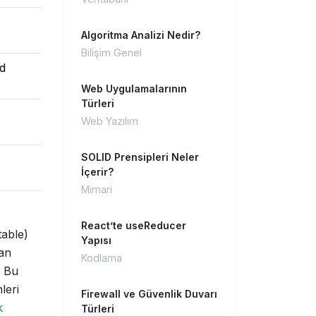
Algoritma Analizi Nedir?
Bilişim Genel
od
Web Uygulamalarının
Türleri
Web Yazılım
SOLID Prensipleri Neler
İçerir?
Mimari
React’te useReducer
able)
Yapısı
dan
Kodlama
. Bu
leri
Firewall ve Güvenlik Duvarı
k
Türleri