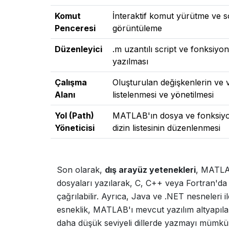
Komut
İnteraktif komut yürütme ve 
Penceresi
görüntüleme
Düzenleyici
.m uzantılı script ve fonksiyo
yazılması
Çalışma
Oluşturulan değişkenlerin ve v
Alanı
listelenmesi ve yönetilmesi
Yol (Path)
MATLAB'ın dosya ve fonksiyo
Yöneticisi
dizin listesinin düzenlenmesi
Son olarak,
dış arayüz yetenekleri
, MATLAB
dosyaları yazılarak, C, C++ veya Fortran'da
çağrılabilir. Ayrıca, Java ve .NET nesneleri 
esneklik, MATLAB'ı mevcut yazılım altyapıları
daha düşük seviyeli dillerde yazmayı mümkün