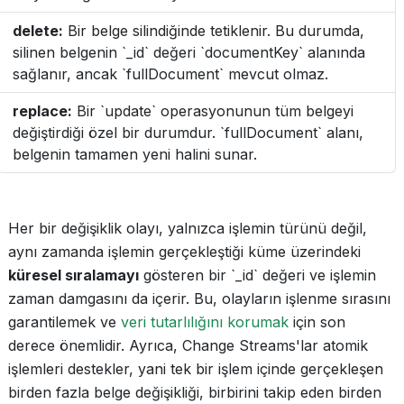
delete:
Bir belge silindiğinde tetiklenir. Bu durumda,
silinen belgenin `_id` değeri `documentKey` alanında
sağlanır, ancak `fullDocument` mevcut olmaz.
replace:
Bir `update` operasyonunun tüm belgeyi
değiştirdiği özel bir durumdur. `fullDocument` alanı,
belgenin tamamen yeni halini sunar.
Her bir değişiklik olayı, yalnızca işlemin türünü değil,
aynı zamanda işlemin gerçekleştiği küme üzerindeki
küresel sıralamayı
gösteren bir `_id` değeri ve işlemin
zaman damgasını da içerir. Bu, olayların işlenme sırasını
garantilemek ve
veri tutarlılığını korumak
için son
derece önemlidir. Ayrıca, Change Streams'lar atomik
işlemleri destekler, yani tek bir işlem içinde gerçekleşen
birden fazla belge değişikliği, birbirini takip eden birden