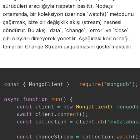
sürücüleri aracılığıyla nispeten basittir. Node.js
ortamında, bir koleksiyon üzerinde `watch()` metodunu
çağırmak, bize bir değişiklik akışı (stream) nesnesi
döndürür. Bu akış, `data`, `change`, `error` ve `close`
gibi olayları dinleyerek yönetilir. Aşağıdaki kod örneği,
temel bir Change Stream uygulamasını göstermektedir.
const
{
 MongoClient 
}
=
require
(
'mongodb'
)
;
async
function
run
(
)
{
const
 client 
=
new
MongoClient
(
'mongodb
await
 client
.
connect
(
)
;
const
 collection 
=
 client
.
db
(
'myDatabas
const
 changeStream 
=
 collection
.
watch
(
)