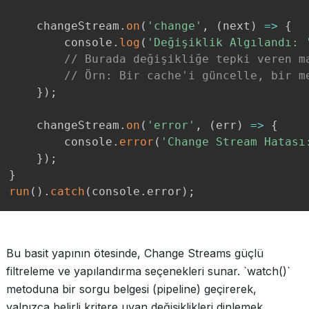
    changeStream
.
on
(
'change'
,
(
next
)
=>
{
        console
.
log
(
'Değişiklik Algılandı: 
// Burada değişikliğe tepki veren m
// Örn: Bir cache'i güncelle, bir m
}
)
;
    changeStream
.
on
(
'error'
,
(
err
)
=>
{
        console
.
error
(
'Change Stream Hatası
}
)
;
}
run
(
)
.
catch
(
console
.
error
)
;
Bu basit yapının ötesinde, Change Streams güçlü
filtreleme ve yapılandırma seçenekleri sunar. `watch()`
metoduna bir sorgu belgesi (pipeline) geçirerek,
yalnızca belirli kritere uyan değişiklikleri dinlemek