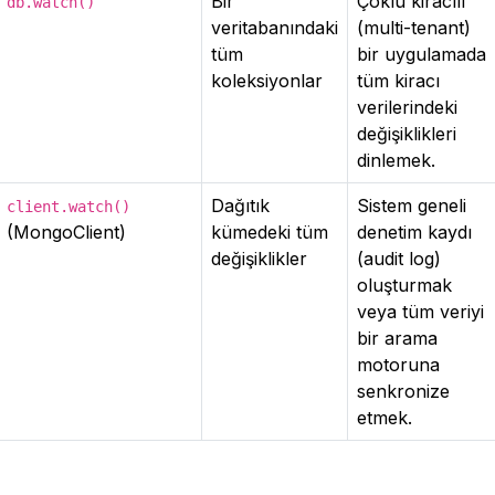
Bir
Çoklu kiracılı
db.watch()
veritabanındaki
(multi-tenant)
tüm
bir uygulamada
koleksiyonlar
tüm kiracı
verilerindeki
değişiklikleri
dinlemek.
Dağıtık
Sistem geneli
client.watch()
(MongoClient)
kümedeki tüm
denetim kaydı
değişiklikler
(audit log)
oluşturmak
veya tüm veriyi
bir arama
motoruna
senkronize
etmek.