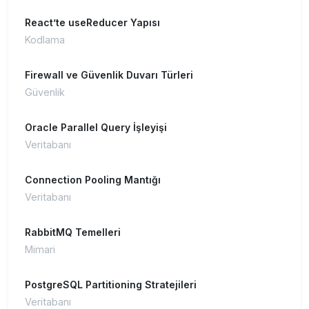
React’te useReducer Yapısı
Kodlama
Firewall ve Güvenlik Duvarı Türleri
Güvenlik
Oracle Parallel Query İşleyişi
Veritabanı
Connection Pooling Mantığı
Veritabanı
RabbitMQ Temelleri
Mimari
PostgreSQL Partitioning Stratejileri
Veritabanı