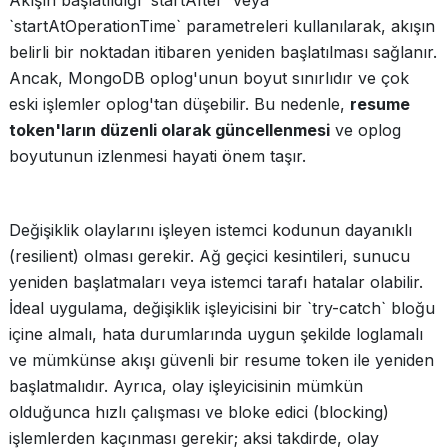
Akışın başlatıldığı `startAfter` veya
`startAtOperationTime` parametreleri kullanılarak, akışın
belirli bir noktadan itibaren yeniden başlatılması sağlanır.
Ancak, MongoDB oplog'unun boyut sınırlıdır ve çok
eski işlemler oplog'tan düşebilir. Bu nedenle,
resume
token'ların düzenli olarak güncellenmesi
ve oplog
boyutunun izlenmesi hayati önem taşır.
Değişiklik olaylarını işleyen istemci kodunun dayanıklı
(resilient) olması gerekir. Ağ geçici kesintileri, sunucu
yeniden başlatmaları veya istemci tarafı hatalar olabilir.
İdeal uygulama, değişiklik işleyicisini bir `try-catch` bloğu
içine almalı, hata durumlarında uygun şekilde loglamalı
ve mümkünse akışı güvenli bir resume token ile yeniden
başlatmalıdır. Ayrıca, olay işleyicisinin mümkün
olduğunca hızlı çalışması ve bloke edici (blocking)
işlemlerden kaçınması gerekir; aksi takdirde, olay