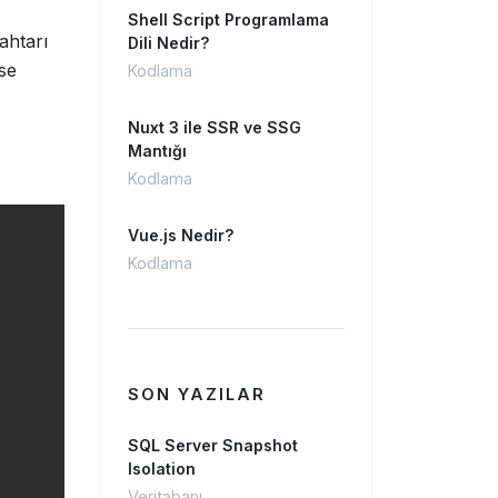
Shell Script Programlama
ahtarı
Dili Nedir?
se
Kodlama
Nuxt 3 ile SSR ve SSG
Mantığı
Kodlama
Vue.js Nedir?
Kodlama
SON YAZILAR
SQL Server Snapshot
Isolation
Veritabanı