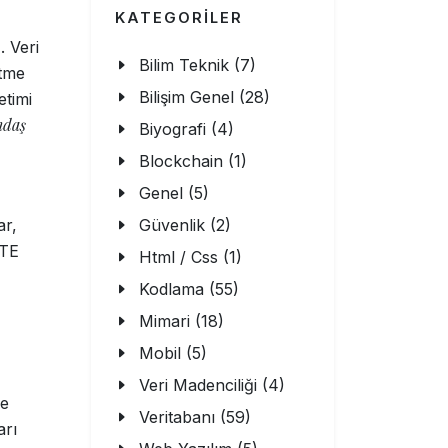
KATEGORİLER
r
. Veri
Bilim Teknik (7)
etme
Bilişim Genel (28)
etimi
ndaş
Biyografi (4)
Blockchain (1)
Genel (5)
ar,
Güvenlik (2)
ETE
Html / Css (1)
Kodlama (55)
Mimari (18)
Mobil (5)
Veri Madenciliği (4)
ve
Veritabanı (59)
arı