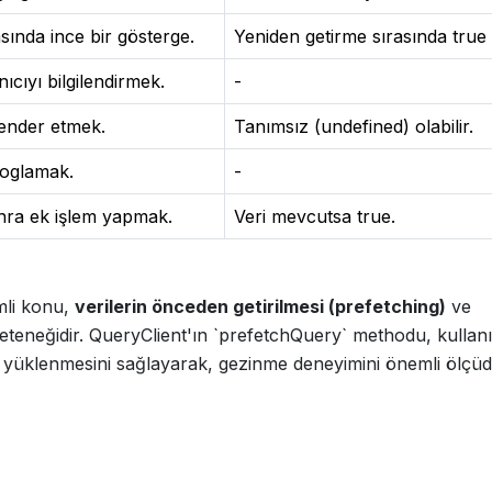
sında ince bir gösterge.
Yeniden getirme sırasında true 
ıcıyı bilgilendirmek.
-
ender etmek.
Tanımsız (undefined) olabilir.
loglamak.
-
onra ek işlem yapmak.
Veri mevcutsa true.
mli konu,
verilerin önceden getirilmesi (prefetching)
ve
eteneğidir. QueryClient'ın `prefetchQuery` methodu, kullanı
e yüklenmesini sağlayarak, gezinme deneyimini önemli ölçü