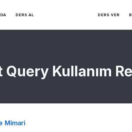
ZDA
DERS AL
DERS VER
t Query Kullanım Re
e Mimari