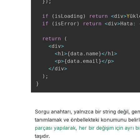
}
)
;
if
(
isLoading
)
return
<
div
>
Y
ükl
if
(
isError
)
return
<
div
>
Hata
:
return
(
<
div
>
<
h1
>
{
data
.
name
}
<
/
h1
>
<
p
>
{
data
.
email
}
<
/
p
>
<
/
div
>
)
;
}
Sorgu anahtarı, yalnızca bir string değil, gene
tanımlamak ve önbellekteki konumunu belirle
parçası yapılarak, her bir değişim için ayrı bi
taşıdır.