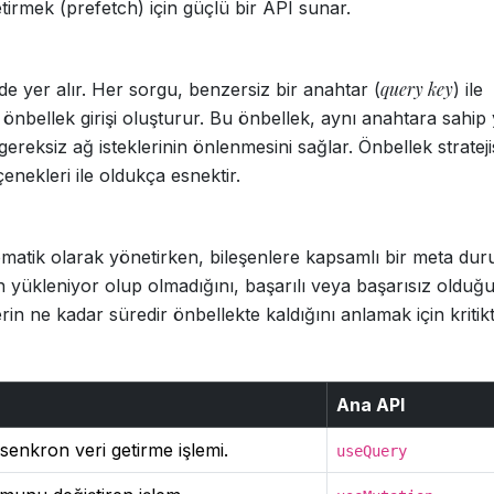
tirmek (prefetch) için güçlü bir API sunar.
query key
 yer alır. Her sorgu, benzersiz bir anahtar (
) ile
ir önbellek girişi oluşturur. Bu önbellek, aynı anahtara sahip
gereksiz ağ isteklerinin önlenmesini sağlar. Önbellek stratejis
enekleri ile oldukça esnektir.
matik olarak yönetirken, bileşenlere kapsamlı bir meta du
 yükleniyor olup olmadığını, başarılı veya başarısız olduğ
n ne kadar süredir önbellekte kaldığını anlamak için kritikti
Ana API
enkron veri getirme işlemi.
useQuery