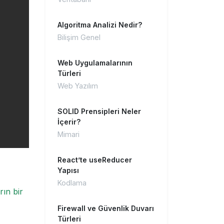
Algoritma Analizi Nedir?
Bilişim Genel
Web Uygulamalarının
Türleri
Web Yazılım
SOLID Prensipleri Neler
İçerir?
Mimari
React’te useReducer
Yapısı
Kodlama
rın bir
Firewall ve Güvenlik Duvarı
Türleri