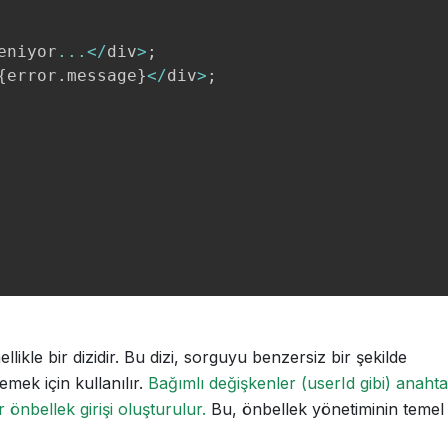
eniyor
...
<
/
div
>
;
{
error
.
message
}
<
/
div
>
;
llikle bir dizidir. Bu dizi, sorguyu benzersiz bir şekilde
mek için kullanılır.
Bağımlı değişkenler (userId gibi) anahta
r önbellek girişi oluşturulur.
Bu, önbellek yönetiminin temel