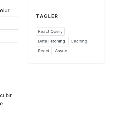
olur.
TAGLER
React Query
Data Fetching
Caching
React
Async
cı bir
de