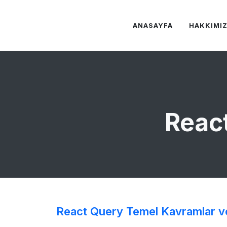
ANASAYFA
HAKKIMI
Reac
React Query Temel Kavramlar v