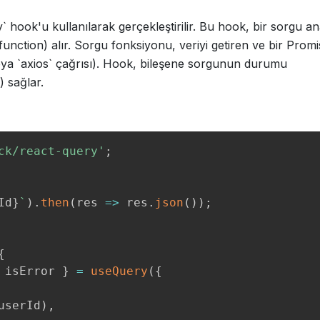
 hook'u kullanılarak gerçekleştirilir. Bu hook, bir sorgu an
unction) alır. Sorgu fonksiyonu, veriyi getiren ve bir Promi
eya `axios` çağrısı). Hook, bileşene sorgunun durumu
) sağlar.
ck/react-query'
;
Id
}
`
)
.
then
(
res
=>
 res
.
json
(
)
)
;
{
 isError 
}
=
useQuery
(
{
userId
)
,