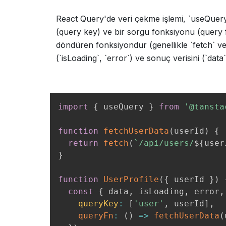
React Query'de veri çekme işlemi, `useQuery`
(query key) ve bir sorgu fonksiyonu (query f
döndüren fonksiyondur (genellikle `fetch` v
(`isLoading`, `error`) ve sonuç verisini (`data`
import
{
 useQuery 
}
from
'@tansta
function
fetchUserData
(
userId
)
{
return
fetch
(
`
/api/users/
${
user
}
function
UserProfile
(
{
 userId 
}
)
const
{
 data
,
 isLoading
,
 error
,
queryKey
:
[
'user'
,
 userId
]
,
queryFn
:
(
)
=>
fetchUserData
(