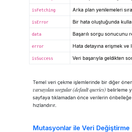
Arka plan yenilemeleri sıra
isFetching
Bir hata oluştuğunda kullan
isError
Başarılı sorgu sonucunu r
data
Hata detayına erişmek ve 
error
Veri başarıyla geldikten s
isSuccess
Temel veri çekme işlemlerinde bir diğer öne
varsayılan sorgular (default queries)
belirleme y
sayfaya tıklamadan önce verilerin önbelleğ
hızlandırır.
Mutasyonlar ile Veri Değiştirme