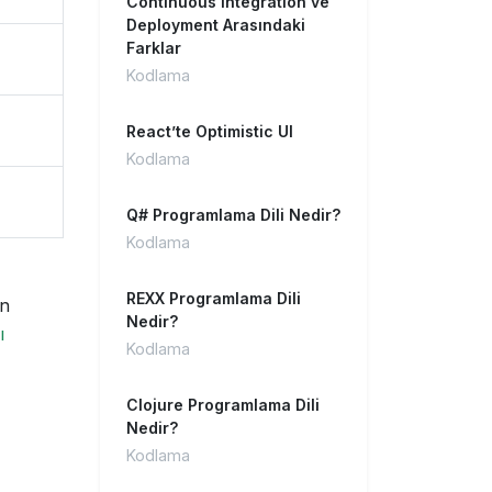
Continuous Integration ve
Deployment Arasındaki
Farklar
Kodlama
React’te Optimistic UI
Kodlama
Q# Programlama Dili Nedir?
Kodlama
REXX Programlama Dili
ün
Nedir?
ı
Kodlama
Clojure Programlama Dili
Nedir?
Kodlama