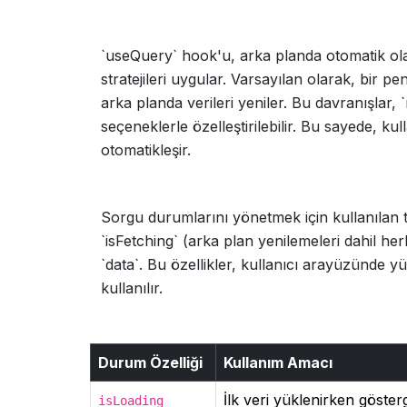
`useQuery` hook'u, arka planda otomatik ol
stratejileri uygular. Varsayılan olarak, bir
arka planda verileri yeniler. Bu davranışlar
seçeneklerle özelleştirilebilir. Bu sayede, k
otomatikleşir.
Sorgu durumlarını yönetmek için kullanılan tem
`isFetching` (arka plan yenilemeleri dahil her
`data`. Bu özellikler, kullanıcı arayüzünde yük
kullanılır.
Durum Özelliği
Kullanım Amacı
İlk veri yüklenirken göste
isLoading