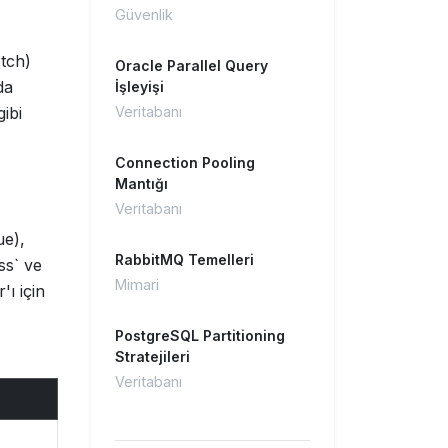
Güvenlik
tch)
Oracle Parallel Query
da
İşleyişi
ibi
Veritabanı
Connection Pooling
Mantığı
Veritabanı
ue),
RabbitMQ Temelleri
ss` ve
Mimari
'ı için
PostgreSQL Partitioning
Stratejileri
Veritabanı