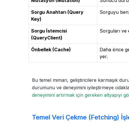
Mutasyon (Mutation)
Sunucu durum
Sorgu Anahtarı (Query
Sorguyu benze
Key)
Sorgu İstemcisi
Sorguları ve
(QueryClient)
Önbellek (Cache)
Daha önce get
yer.
Bu temel mimari, geliştiricilere karmaşık d
durumunu ve deneyimini iyileştirmeye odakl
deneyimini artırmak için gereken altyapıyı g
Temel Veri Çekme (Fetching) İşl