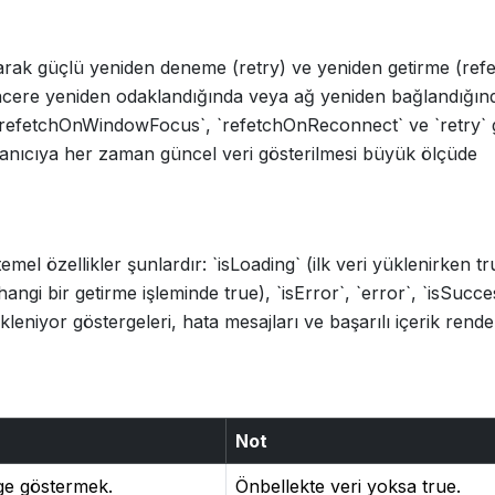
arak güçlü yeniden deneme (retry) ve yeniden getirme (refe
 pencere yeniden odaklandığında veya ağ yeniden bağlandığın
, `refetchOnWindowFocus`, `refetchOnReconnect` ve `retry` g
ullanıcıya her zaman güncel veri gösterilmesi büyük ölçüde
el özellikler şunlardır: `isLoading` (ilk veri yüklenirken tr
hangi bir getirme işleminde true), `isError`, `error`, `isSucce
leniyor göstergeleri, hata mesajları ve başarılı içerik render
Not
rge göstermek.
Önbellekte veri yoksa true.