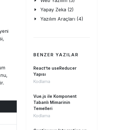
Web Yazılım (5)
Yapay Zeka (2)
Yazılım Araçları (4)
 yeni
i,
BENZER YAZILAR
rum
React’te useReducer
Yapısı
unu,
Kodlama
r.
Vue.js ile Komponent
Tabanlı Mimarinin
Temelleri
Kodlama