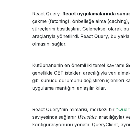
React Query,
React uygulamalarında sunuc
çekme (fetching), önbelleğe alma (caching
süreçlerini basitleştirir. Geleneksel olarak b
araçlarıyla yönetilirdi. React Query, bu yakl
olmasını sağlar.
Kütüphanenin en önemli iki temel kavramı
S
genellikle GET istekleri aracılığıyla veri a
gibi sunucu durumunu değiştiren işlemleri kaps
uygulama mantığını anlaşılır kılar.
React Query'nin mimarisi, merkezi bir
"Quer
Provider
seviyesinde sağlanır (
aracılığıyla) 
konfigürasyonunu yönetir. QueryClient, ayn