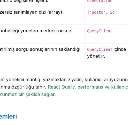
unu değiştiren işlem.
useMutation
rsiz tanımlayan dizi (array).
['posts', id]
 önbelleği yöneten merkezi nesne.
QueryClient
irilmiş sorgu sonuçlarının saklandığı
içinde
QueryClient
yönetilir.
urum yönetimi mantığı yazmaktan ziyade, kullanıcı arayüzün
anma özgürlüğü tanır.
React Query, performans ve kullanıc
örünmez bir şekilde sağlar.
emleri