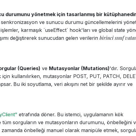
u durumunu yönetmek için tasarlanmış bir kütüphanedi
), senkronizasyon ve sunucu durumu güncellemelerini yön
u işlemler, karmaşık `useEffect` hook'ları ve global state yön
birinci sınıf vata
aşımı değiştirerek sunucudan gelen verilerin
orgular (Queries)
ve
Mutasyonlar (Mutations)
'dır. Sorgul
lmak için kullanılırken, mutasyonlar POST, PUT, PATCH, DEL
ar. Bu iki soyutlama, veri akışını net bir şekilde ayırır ve
yClient"
etrafında döner. Bu istemci, uygulamanın kök
ve tüm sorguların ve mutasyonların durumunu, önbelleğini 
ı zamanda önbelleği manuel olarak manipüle etmek, sorgul