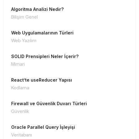
Algoritma Analizi Nedir?
Bilişim Genel
Web Uygulamalarının Türleri
Web Yazılım
SOLID Prensipleri Neler İçerir?
Mimari
React’te useReducer Yapısı
Kodlama
Firewall ve Güvenlik Duvarı Türleri
Güvenlik
Oracle Parallel Query İşleyişi
Veritabanı