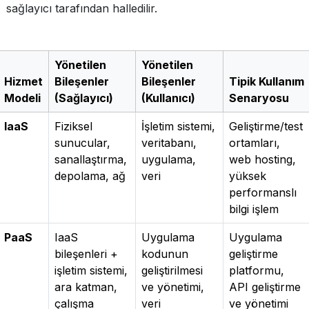
sağlayıcı tarafından halledilir.
Yönetilen
Yönetilen
Hizmet
Bileşenler
Bileşenler
Tipik Kullanım
Modeli
(Sağlayıcı)
(Kullanıcı)
Senaryosu
IaaS
Fiziksel
İşletim sistemi,
Geliştirme/test
sunucular,
veritabanı,
ortamları,
sanallaştırma,
uygulama,
web hosting,
depolama, ağ
veri
yüksek
performanslı
bilgi işlem
PaaS
IaaS
Uygulama
Uygulama
bileşenleri +
kodunun
geliştirme
işletim sistemi,
geliştirilmesi
platformu,
ara katman,
ve yönetimi,
API geliştirme
çalışma
veri
ve yönetimi