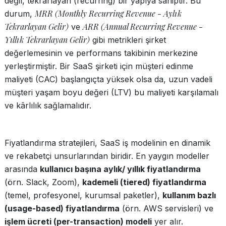
değil, tekrarlayan (recurring) bir yapıya sahiptir. Bu
MRR (Monthly Recurring Revenue - Aylık
durum,
Tekrarlayan Gelir)
ARR (Annual Recurring Revenue -
ve
Yıllık Tekrarlayan Gelir)
gibi metrikleri şirket
değerlemesinin ve performans takibinin merkezine
yerleştirmiştir. Bir SaaS şirketi için müşteri edinme
maliyeti (CAC) başlangıçta yüksek olsa da, uzun vadeli
müşteri yaşam boyu değeri (LTV) bu maliyeti karşılamalı
ve kârlılık sağlamalıdır.
Fiyatlandırma stratejileri, SaaS iş modelinin en dinamik
ve rekabetçi unsurlarından biridir. En yaygın modeller
arasında
kullanıcı başına aylık/ yıllık fiyatlandırma
(örn. Slack, Zoom),
kademeli (tiered) fiyatlandırma
(temel, profesyonel, kurumsal paketler),
kullanım bazlı
(usage-based) fiyatlandırma
(örn. AWS servisleri) ve
işlem ücreti (per-transaction) modeli
yer alır.