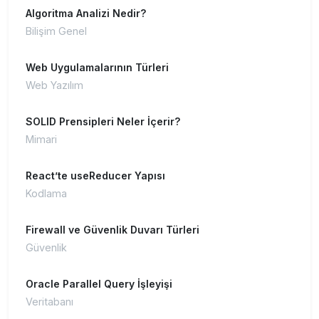
Algoritma Analizi Nedir?
Bilişim Genel
Web Uygulamalarının Türleri
Web Yazılım
SOLID Prensipleri Neler İçerir?
Mimari
React’te useReducer Yapısı
Kodlama
Firewall ve Güvenlik Duvarı Türleri
Güvenlik
Oracle Parallel Query İşleyişi
Veritabanı