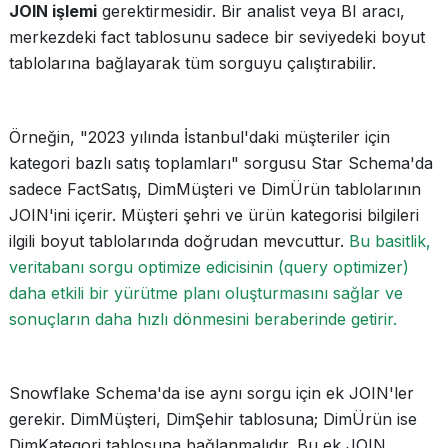
JOIN işlemi
gerektirmesidir. Bir analist veya BI aracı,
merkezdeki fact tablosunu sadece bir seviyedeki boyut
tablolarına bağlayarak tüm sorguyu çalıştırabilir.
Örneğin, "2023 yılında İstanbul'daki müşteriler için
kategori bazlı satış toplamları" sorgusu Star Schema'da
sadece FactSatış, DimMüşteri ve DimÜrün tablolarının
JOIN'ini içerir. Müşteri şehri ve ürün kategorisi bilgileri
ilgili boyut tablolarında doğrudan mevcuttur.
Bu basitlik,
veritabanı sorgu optimize edicisinin (query optimizer)
daha etkili bir yürütme planı oluşturmasını sağlar ve
sonuçların daha hızlı dönmesini beraberinde getirir.
Snowflake Schema'da ise aynı sorgu için ek JOIN'ler
gerekir. DimMüşteri, DimŞehir tablosuna; DimÜrün ise
DimKategori tablosuna bağlanmalıdır. Bu ek JOIN