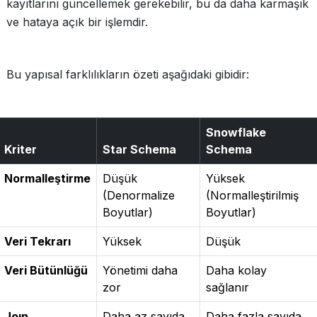
kayıtlarını güncellemek gerekebilir, bu da daha karmaşık
ve hataya açık bir işlemdir.
Bu yapısal farklılıkların özeti aşağıdaki gibidir:
Snowflake
Kriter
Star Schema
Schema
Normalleştirme
Düşük
Yüksek
(Denormalize
(Normalleştirilmiş
Boyutlar)
Boyutlar)
Veri Tekrarı
Yüksek
Düşük
Veri Bütünlüğü
Yönetimi daha
Daha kolay
zor
sağlanır
Joın
Daha az sayıda
Daha fazla sayıda