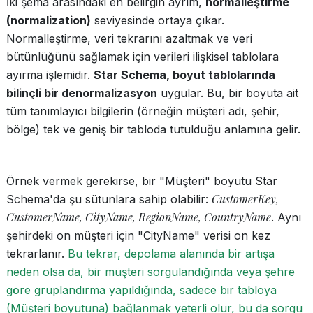
İki şema arasındaki en belirgin ayrım,
normalleştirme
(normalization)
seviyesinde ortaya çıkar.
Normalleştirme, veri tekrarını azaltmak ve veri
bütünlüğünü sağlamak için verileri ilişkisel tablolara
ayırma işlemidir.
Star Schema, boyut tablolarında
bilinçli bir denormalizasyon
uygular. Bu, bir boyuta ait
tüm tanımlayıcı bilgilerin (örneğin müşteri adı, şehir,
bölge) tek ve geniş bir tabloda tutulduğu anlamına gelir.
Örnek vermek gerekirse, bir "Müşteri" boyutu Star
CustomerKey,
Schema'da şu sütunlara sahip olabilir:
CustomerName, CityName, RegionName, CountryName
. Aynı
şehirdeki on müşteri için "CityName" verisi on kez
tekrarlanır.
Bu tekrar, depolama alanında bir artışa
neden olsa da, bir müşteri sorgulandığında veya şehre
göre gruplandırma yapıldığında, sadece bir tabloya
(Müşteri boyutuna) bağlanmak yeterli olur, bu da sorgu