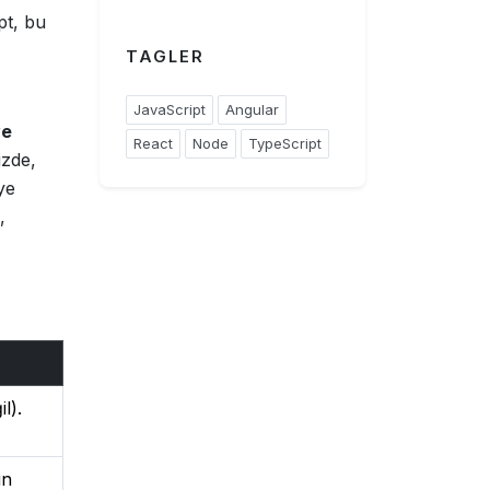
ipt, bu
TAGLER
JavaScript
Angular
ve
React
Node
TypeScript
izde,
ye
,
l).
in