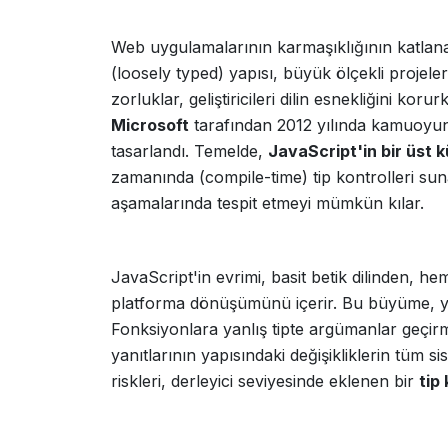
Web uygulamalarının karmaşıklığının katlana
(loosely typed) yapısı, büyük ölçekli projel
zorluklar, geliştiricileri dilin esnekliğini koru
Microsoft
tarafından 2012 yılında kamuoyu
tasarlandı. Temelde,
JavaScript'in bir üst 
zamanında (compile-time) tip kontrolleri sun
aşamalarında tespit etmeyi mümkün kılar.
JavaScript'in evrimi, basit betik dilinden, h
platforma dönüşümünü içerir. Bu büyüme, yön
Fonksiyonlara yanlış tipte argümanlar geçi
yanıtlarının yapısındaki değişikliklerin tüm sis
riskleri, derleyici seviyesinde eklenen bir
tip