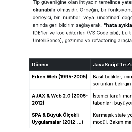
Tip güvenliğine olan ihtiyacın temelinde ya
okunabilir
olmasıdır. Örneğin, bir fonksiyonun
derleyici, bir `number` veya `undefined` değer
anında geri bildirim sağlayarak,
"hata ayıkl
IDE'ler ve kod editörleri (VS Code gibi), bu 
(IntelliSense), gezinme ve refactoring araçlar
Dönem
JavaScript'te Z
Erken Web (1995-2005)
Basit betikler, mi
sorunları belirgin 
AJAX & Web 2.0 (2005-
İstemci tarafı man
2012)
tabanları büyüyor,
SPA & Büyük Ölçekli
Karmaşık state yö
Uygulamalar (2012-...)
modül. Bakım mal