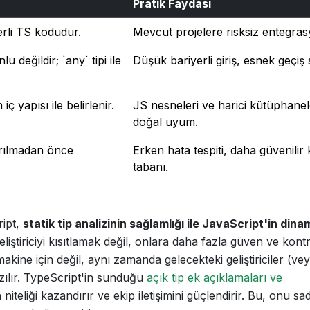
Pratik Faydası
rli TS kodudur.
Mevcut projelere risksiz entegras
u değildir; `any` tipi ile
Düşük bariyerli giriş, esnek geçiş 
iç yapısı ile belirlenir.
JS nesneleri ve harici kütüphanel
doğal uyum.
ırılmadan önce
Erken hata tespiti, daha güvenilir
tabanı.
ript,
statik tip analizinin sağlamlığı ile JavaScript'in dina
eliştiriciyi kısıtlamak değil, onlara daha fazla güven ve kont
ine için değil, aynı zamanda gelecekteki geliştiriciler (ve
yazılır. TypeScript'in sunduğu
açık tip ek açıklamaları ve
n
niteliği kazandırır ve ekip iletişimini güçlendirir. Bu, onu s