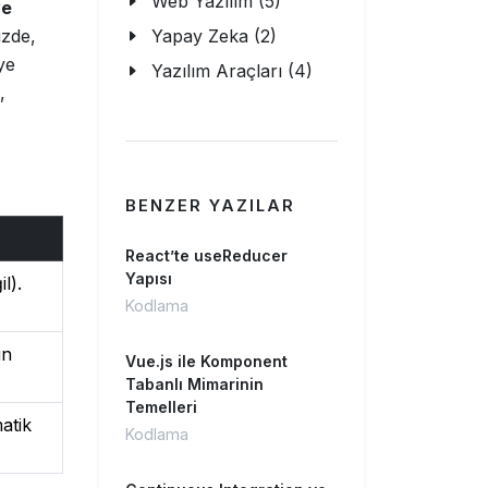
Web Yazılım (5)
ve
izde,
Yapay Zeka (2)
ye
Yazılım Araçları (4)
,
BENZER YAZILAR
React’te useReducer
Yapısı
l).
Kodlama
in
Vue.js ile Komponent
Tabanlı Mimarinin
Temelleri
matik
Kodlama