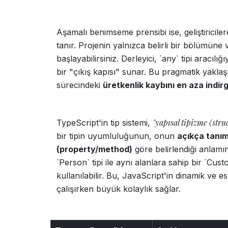
Aşamalı benimseme prensibi ise, geliştiriciler
tanır. Projenin yalnızca belirli bir bölümüne 
başlayabilirsiniz. Derleyici, `any` tipi aracılı
bir "çıkış kapısı" sunar. Bu pragmatik yakla
sürecindeki
üretkenlik kaybını en aza indir
"yapısal tipizme (stru
TypeScript'in tip sistemi,
bir tipin uyumluluğunun, onun
açıkça tanım
(property/method)
göre belirlendiği anlamın
`Person` tipi ile aynı alanlara sahip bir `Cust
kullanılabilir. Bu, JavaScript'in dinamik ve
çalışırken büyük kolaylık sağlar.