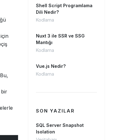
Shell Script Programlama
Dili Nedir?
üğü
Kodlama
için
Nuxt 3 ile SSR ve SSG
Mantığı
eçiş
Kodlama
Vue.js Nedir?
Kodlama
 Bu,
 bir
elerle
SON YAZILAR
SQL Server Snapshot
Isolation
Veritabanı