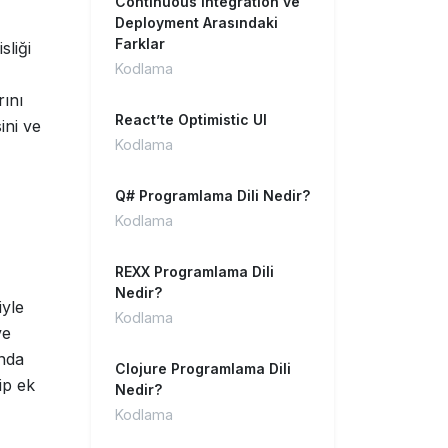
Continuous Integration ve
Deployment Arasındaki
Farklar
sliği
Kodlama
rını
React’te Optimistic UI
ini ve
Kodlama
Q# Programlama Dili Nedir?
Kodlama
REXX Programlama Dili
Nedir?
iyle
Kodlama
e
anda
Clojure Programlama Dili
ip ek
Nedir?
Kodlama