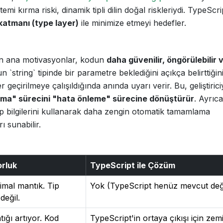
temi kırma riski, dinamik tipli dilin doğal riskleriydi. TypeScr
 katmanı (type layer)
ile minimize etmeyi hedefler.
tan ana motivasyonlar, kodun
daha güvenilir, öngörülebilir 
 `string` tipinde bir parametre beklediğini açıkça belirttiğin
 geçirilmeye çalışıldığında anında uyarı verir. Bu, geliştirici
ama" sürecini "hata önleme" sürecine dönüştürür
. Ayrıca
tip bilgilerini kullanarak daha zengin otomatik tamamlama
ı sunabilir.
orluk
TypeScript ile Çözüm
nimal mantık. Tip
Yok (TypeScript henüz mevcut deği
değil.
tığı artıyor. Kod
TypeScript'in ortaya çıkışı için zem