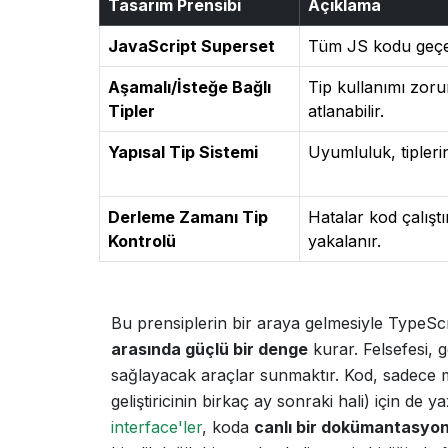
Tasarım Prensibi
Açıklama
JavaScript Superset
Tüm JS kodu geçe
Aşamalı/İsteğe Bağlı
Tip kullanımı zorunl
Tipler
atlanabilir.
Yapısal Tip Sistemi
Uyumluluk, tiplerin 
Derleme Zamanı Tip
Hatalar kod çalışt
Kontrolü
yakalanır.
Bu prensiplerin bir araya gelmesiyle TypeSc
arasında güçlü bir denge
kurar. Felsefesi, g
sağlayacak araçlar sunmaktır. Kod, sadece mak
geliştiricinin birkaç ay sonraki hali) için de 
interface'ler
, koda
canlı bir dokümantasyo