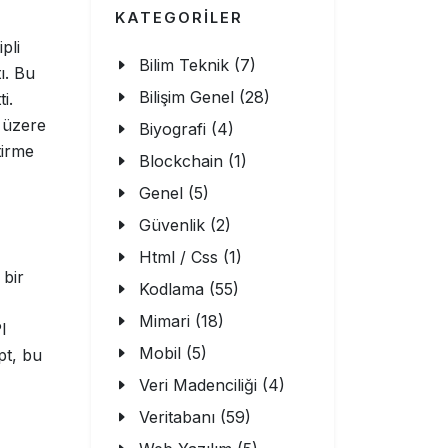
KATEGORİLER
pli
Bilim Teknik (7)
ı. Bu
Bilişim Genel (28)
i.
 üzere
Biyografi (4)
tirme
Blockchain (1)
Genel (5)
Güvenlik (2)
Html / Css (1)
 bir
Kodlama (55)
Mimari (18)
I
Mobil (5)
ipt, bu
Veri Madenciliği (4)
Veritabanı (59)