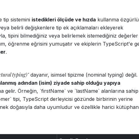
e tip sistemini
istedikleri ölçüde ve hızda
kullanma özgürl
veya belirli değişkenlere tip ek açıklamaları ekleyerek
ğıyla, tipini bilmediğiniz veya belirlemek istemediğiniz değerler 
şım, öğrenme eğrisini yumuşatır ve ekiplerin TypeScript'e g
ger
.
ctural typing)"
dayanır, isimsel tipizme (nominal typing) değil.
lanmış adından (isim) ziyade sahip olduğu yapıya
a gelir. Örneğin, `firstName` ve `lastName` alanlarına sahip
omer` tipi, TypeScript derleyicisi gözünde birbirinin yerine
 esnek doğasıyla daha uyumludur ve özellikle harici kütüphan