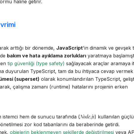
tformu haline getirir.
vrimi
rak arttığı bir dönemde,
JavaScript
'in dinamik ve gevşek ti
erde
bakım ve hata ayıklama zorlukları
yaratmaya başlamışt
rken
tip güvenliği (type safety)
sağlayacak araçlar aramaya itt
na duyurulan TypeScript, tam da bu ihtiyaca cevap vermek
kümesi (superset)
olarak konumlandırılan TypeScript, geliş
arak, çalışma zamanı (runtime) hatalarını projenin erken
Node.js
em istemci hem de sunucu tarafında (
) kullanılan güçlü
etilmesi zor kod tabanlarını da beraberinde getirdi.
rmek,
objelerin beklenmeyen şekillerde değiştirilmesi
veya AP