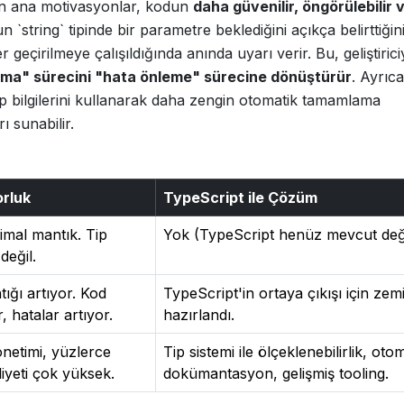
tan ana motivasyonlar, kodun
daha güvenilir, öngörülebilir 
 `string` tipinde bir parametre beklediğini açıkça belirttiğin
 geçirilmeye çalışıldığında anında uyarı verir. Bu, geliştirici
ama" sürecini "hata önleme" sürecine dönüştürür
. Ayrıca
tip bilgilerini kullanarak daha zengin otomatik tamamlama
ı sunabilir.
orluk
TypeScript ile Çözüm
nimal mantık. Tip
Yok (TypeScript henüz mevcut deği
değil.
tığı artıyor. Kod
TypeScript'in ortaya çıkışı için zem
 hatalar artıyor.
hazırlandı.
netimi, yüzlerce
Tip sistemi ile ölçeklenebilirlik, oto
iyeti çok yüksek.
dokümantasyon, gelişmiş tooling.