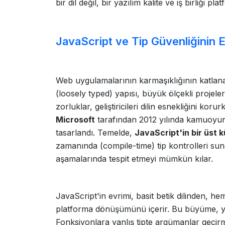
bir dil değil, bir yazılım kalite ve iş birliği pla
JavaScript ve Tip Güvenliğinin E
Web uygulamalarının karmaşıklığının katlana
(loosely typed) yapısı, büyük ölçekli projel
zorluklar, geliştiricileri dilin esnekliğini koru
Microsoft
tarafından 2012 yılında kamuoyu
tasarlandı. Temelde,
JavaScript'in bir üst 
zamanında (compile-time) tip kontrolleri sun
aşamalarında tespit etmeyi mümkün kılar.
JavaScript'in evrimi, basit betik dilinden, h
platforma dönüşümünü içerir. Bu büyüme, yön
Fonksiyonlara yanlış tipte argümanlar geçi