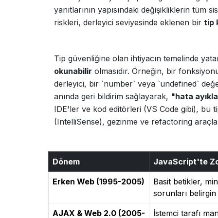
yanıtlarının yapısındaki değişikliklerin tüm sis
riskleri, derleyici seviyesinde eklenen bir
tip
Tip güvenliğine olan ihtiyacın temelinde ya
okunabilir
olmasıdır. Örneğin, bir fonksiyonun
derleyici, bir `number` veya `undefined` değer
anında geri bildirim sağlayarak,
"hata ayıkl
IDE'ler ve kod editörleri (VS Code gibi), bu 
(IntelliSense), gezinme ve refactoring araçlar
Dönem
JavaScript'te Z
Erken Web (1995-2005)
Basit betikler, mi
sorunları belirgin 
AJAX & Web 2.0 (2005-
İstemci tarafı man