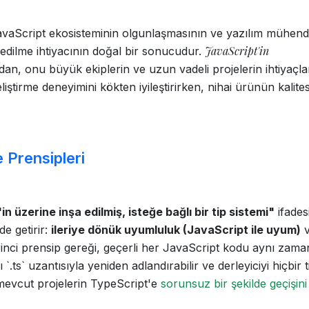
avaScript ekosisteminin olgunlaşmasının ve yazılım mühendi
JavaScript'in
e edilme ihtiyacının doğal bir sonucudur.
an, onu büyük ekiplerin ve uzun vadeli projelerin ihtiyaçla
liştirme deneyimini kökten iyileştirirken, nihai ürünün kalites
 Prensipleri
n üzerine inşa edilmiş, isteğe bağlı bir tip sistemi"
ifades
de getirir:
ileriye dönük uyumluluk (JavaScript ile uyum)
v
irinci prensip gereği, geçerli her JavaScript kodu aynı zam
`.ts` uzantısıyla yeniden adlandırabilir ve derleyiciyi hiçbir t
, mevcut projelerin TypeScript'e
sorunsuz bir şekilde geçişini