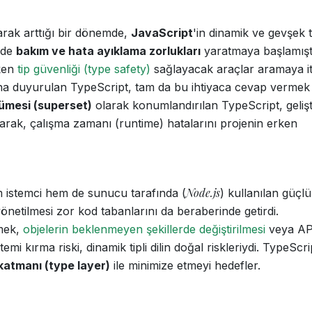
rak arttığı bir dönemde,
JavaScript
'in dinamik ve gevşek ti
erde
bakım ve hata ayıklama zorlukları
yaratmaya başlamışt
rken
tip güvenliği (type safety)
sağlayacak araçlar aramaya itt
na duyurulan TypeScript, tam da bu ihtiyaca cevap vermek
kümesi (superset)
olarak konumlandırılan TypeScript, geliş
arak, çalışma zamanı (runtime) hatalarını projenin erken
Node.js
em istemci hem de sunucu tarafında (
) kullanılan güçlü
etilmesi zor kod tabanlarını da beraberinde getirdi.
rmek,
objelerin beklenmeyen şekillerde değiştirilmesi
veya AP
temi kırma riski, dinamik tipli dilin doğal riskleriydi. TypeScr
 katmanı (type layer)
ile minimize etmeyi hedefler.