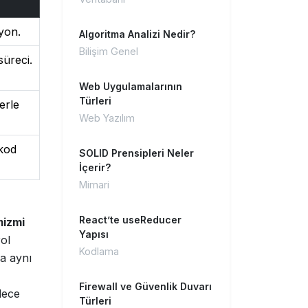
yon.
Algoritma Analizi Nedir?
Bilişim Genel
süreci.
Web Uygulamalarının
Türleri
erle
Web Yazılım
 kod
SOLID Prensipleri Neler
İçerir?
Mimari
React’te useReducer
mizmi
Yapısı
rol
Kodlama
ya aynı
Firewall ve Güvenlik Duvarı
adece
Türleri