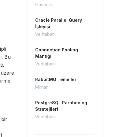
Güvenlik
Oracle Parallel Query
İşleyişi
Veritabanı
pli
Connection Pooling
Mantığı
ı. Bu
Veritabanı
i.
 üzere
RabbitMQ Temelleri
tirme
Mimari
PostgreSQL Partitioning
Stratejileri
Veritabanı
 bir
I