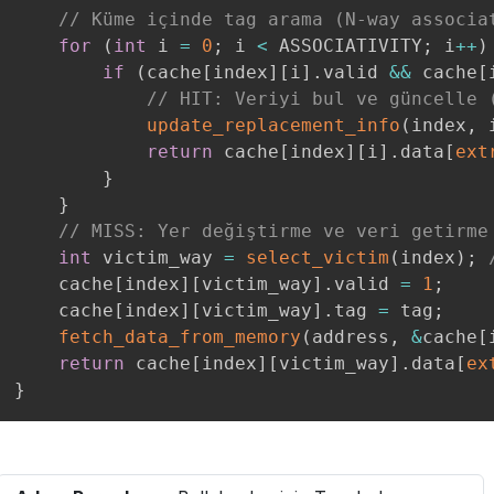
// Küme içinde tag arama (N-way associa
for
(
int
 i 
=
0
;
 i 
<
 ASSOCIATIVITY
;
 i
++
)
if
(
cache
[
index
]
[
i
]
.
valid 
&&
 cache
[
// HIT: Veriyi bul ve güncelle 
update_replacement_info
(
index
,
 
return
 cache
[
index
]
[
i
]
.
data
[
ext
}
}
// MISS: Yer değiştirme ve veri getirme
int
 victim_way 
=
select_victim
(
index
)
;
    cache
[
index
]
[
victim_way
]
.
valid 
=
1
;
    cache
[
index
]
[
victim_way
]
.
tag 
=
 tag
;
fetch_data_from_memory
(
address
,
&
cache
[
return
 cache
[
index
]
[
victim_way
]
.
data
[
ex
}