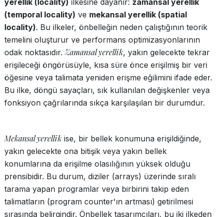
yerellik (locality)
ilkesine dayanır:
zamansal yerellik
(temporal locality)
ve
mekansal yerellik (spatial
locality)
. Bu ilkeler, önbelleğin neden çalıştığının teorik
temelini oluşturur ve performans optimizasyonlarının
Zamansal yerellik
odak noktasıdır.
, yakın gelecekte tekrar
erişileceği öngörüsüyle, kısa süre önce erişilmiş bir veri
öğesine veya talimata yeniden erişme eğilimini ifade eder.
Bu ilke, döngü sayaçları, sık kullanılan değişkenler veya
fonksiyon çağrılarında sıkça karşılaşılan bir durumdur.
Mekansal yerellik
ise, bir bellek konumuna erişildiğinde,
yakın gelecekte ona bitişik veya yakın bellek
konumlarına da erişilme olasılığının yüksek olduğu
prensibidir. Bu durum, diziler (arrays) üzerinde sıralı
tarama yapan programlar veya birbirini takip eden
talimatların (program counter'ın artması) getirilmesi
sırasında belirgindir. Önbellek tasarımcıları, bu iki ilkeden