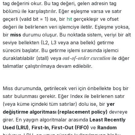
tag değerini okur. Bu tag değeri, gelen adresin tag
bölümü ile karşılaştırılır. Eğer eşleşme varsa ve satır
geçerli (valid bit = 1) ise, bir
hit
gerçekleşir ve ofset
değeri ile belirlenen veri işlemciye iletilir. Eşleşme yoksa,
bir
miss
durumu oluşur. Bu noktada sistem, veriyi bir alt
seviye bellekten (L2, L3 veya ana bellek) getirme
sürecini başlatır. Bu getirme işlemi sırasında işlemci
out-of-order execution
duraklatılabilir (stall) veya
ile diğer
talimatlar çalıştırılmaya devam edilebilir.
Miss durumunda, getirilecek veri için önbellekte boş bir
satır bulunması gerekir. Eğer Index ile belirlenen satır
(veya küme içindeki tüm satırlar) dolu ise, bir
yer
değiştirme algoritması (replacement policy)
devreye
girer. En yaygın algoritmalar arasında
Least Recently
Used (LRU)
,
First-In, First-Out (FIFO)
ve
Random