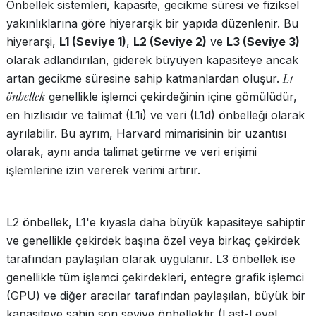
Önbellek sistemleri, kapasite, gecikme süresi ve fiziksel
yakınlıklarına göre hiyerarşik bir yapıda düzenlenir. Bu
hiyerarşi,
L1 (Seviye 1)
,
L2 (Seviye 2)
ve
L3 (Seviye 3)
olarak adlandırılan, giderek büyüyen kapasiteye ancak
L1
artan gecikme süresine sahip katmanlardan oluşur.
önbellek
genellikle işlemci çekirdeğinin içine gömülüdür,
en hızlısıdır ve talimat (L1i) ve veri (L1d) önbelleği olarak
ayrılabilir. Bu ayrım, Harvard mimarisinin bir uzantısı
olarak, aynı anda talimat getirme ve veri erişimi
işlemlerine izin vererek verimi artırır.
L2 önbellek, L1'e kıyasla daha büyük kapasiteye sahiptir
ve genellikle çekirdek başına özel veya birkaç çekirdek
tarafından paylaşılan olarak uygulanır. L3 önbellek ise
genellikle tüm işlemci çekirdekleri, entegre grafik işlemci
(GPU) ve diğer aracılar tarafından paylaşılan, büyük bir
kapasiteye sahip son seviye önbellektir (Last-Level