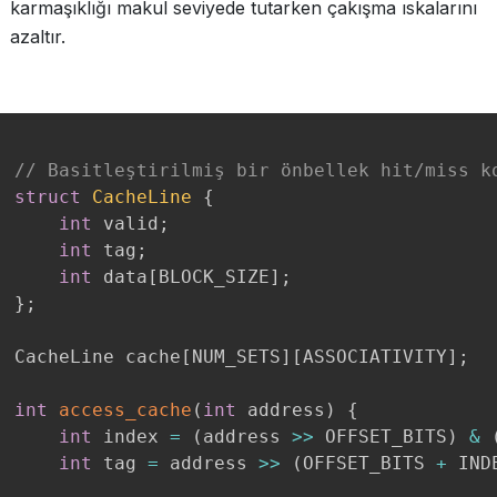
karmaşıklığı makul seviyede tutarken çakışma ıskalarını
azaltır.
// Basitleştirilmiş bir önbellek hit/miss k
struct
CacheLine
{
int
 valid
;
int
 tag
;
int
 data
[
BLOCK_SIZE
]
;
}
;
CacheLine cache
[
NUM_SETS
]
[
ASSOCIATIVITY
]
;
int
access_cache
(
int
 address
)
{
int
 index 
=
(
address 
>>
 OFFSET_BITS
)
&
int
 tag 
=
 address 
>>
(
OFFSET_BITS 
+
 IND