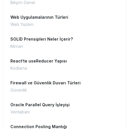
Bilişim Genel
Web Uygulamalarının Türleri
Web Yazılım
SOLID Prensipleri Neler İçerir?
Mimari
React’te useReducer Yapısı
Kodlama
Firewall ve Güvenlik Duvarı Türleri
Güvenlik
Oracle Parallel Query İşleyişi
Veritabanı
Connection Pooling Mantığı