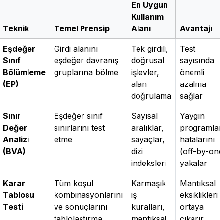
En Uygun
Kullanım
Teknik
Temel Prensip
Alanı
Avantajı
Eşdeğer
Girdi alanını
Tek girdili,
Test
Sınıf
eşdeğer davranış
doğrusal
sayısında
Bölümleme
gruplarına bölme
işlevler,
önemli
(EP)
alan
azalma
doğrulama
sağlar
Sınır
Eşdeğer sınıf
Sayısal
Yaygın
Değer
sınırlarını test
aralıklar,
programl
Analizi
etme
sayaçlar,
hatalarını
(BVA)
dizi
(off-by-on
indeksleri
yakalar
Karar
Tüm koşul
Karmaşık
Mantıksal
Tablosu
kombinasyonlarını
iş
eksiklikleri
Testi
ve sonuçlarını
kuralları,
ortaya
tablolaştırma
mantıksal
çıkarır,