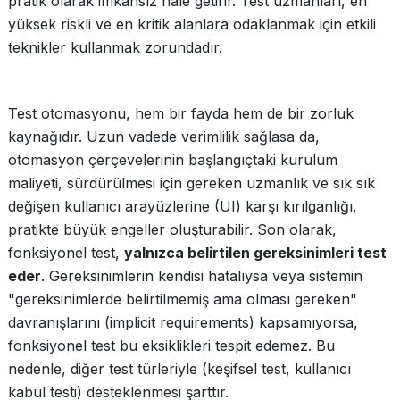
pratik olarak imkansız hale getirir. Test uzmanları, en
yüksek riskli ve en kritik alanlara odaklanmak için etkili
teknikler kullanmak zorundadır.
Test otomasyonu, hem bir fayda hem de bir zorluk
kaynağıdır. Uzun vadede verimlilik sağlasa da,
otomasyon çerçevelerinin başlangıçtaki kurulum
maliyeti, sürdürülmesi için gereken uzmanlık ve sık sık
değişen kullanıcı arayüzlerine (UI) karşı kırılganlığı,
pratikte büyük engeller oluşturabilir. Son olarak,
fonksiyonel test,
yalnızca belirtilen gereksinimleri test
eder
. Gereksinimlerin kendisi hatalıysa veya sistemin
"gereksinimlerde belirtilmemiş ama olması gereken"
davranışlarını (implicit requirements) kapsamıyorsa,
fonksiyonel test bu eksiklikleri tespit edemez. Bu
nedenle, diğer test türleriyle (keşifsel test, kullanıcı
kabul testi) desteklenmesi şarttır.