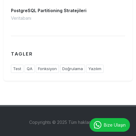
PostgreSQL Partitioning Stratejileri
Veritabanı
TAGLER
Test
QA
Fonksiyon
Doğrulama
Yazılım
Copyrights © 2025 Tüm hakları saklıdır.
Bize Ulaşın