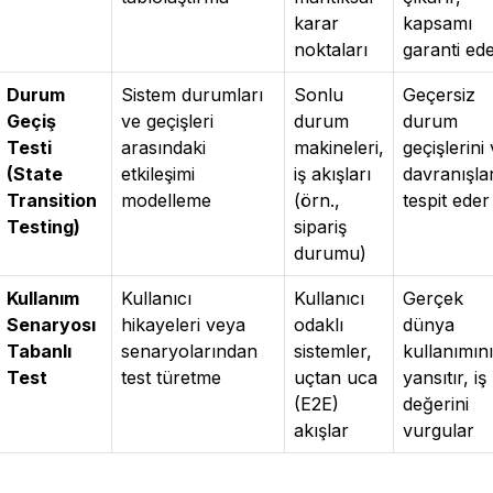
karar
kapsamı
noktaları
garanti ed
Durum
Sistem durumları
Sonlu
Geçersiz
Geçiş
ve geçişleri
durum
durum
Testi
arasındaki
makineleri,
geçişlerini
(State
etkileşimi
iş akışları
davranışlar
Transition
modelleme
(örn.,
tespit eder
Testing)
sipariş
durumu)
Kullanım
Kullanıcı
Kullanıcı
Gerçek
Senaryosı
hikayeleri veya
odaklı
dünya
Tabanlı
senaryolarından
sistemler,
kullanımını
Test
test türetme
uçtan uca
yansıtır, iş
(E2E)
değerini
akışlar
vurgular