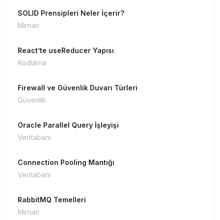
SOLID Prensipleri Neler İçerir?
Mimari
React’te useReducer Yapısı
Kodlama
Firewall ve Güvenlik Duvarı Türleri
Güvenlik
Oracle Parallel Query İşleyişi
Veritabanı
Connection Pooling Mantığı
Veritabanı
RabbitMQ Temelleri
Mimari