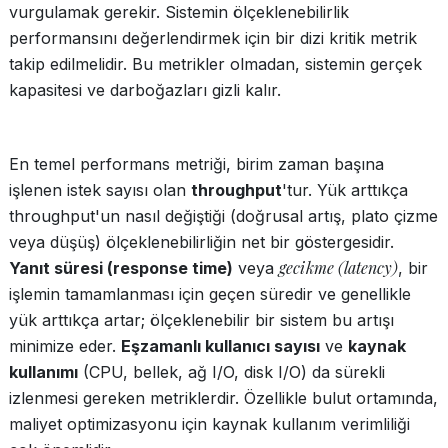
vurgulamak gerekir. Sistemin ölçeklenebilirlik
performansını değerlendirmek için bir dizi kritik metrik
takip edilmelidir. Bu metrikler olmadan, sistemin gerçek
kapasitesi ve darboğazları gizli kalır.
En temel performans metriği, birim zaman başına
işlenen istek sayısı olan
throughput
'tur. Yük arttıkça
throughput'un nasıl değiştiği (doğrusal artış, plato çizme
veya düşüş) ölçeklenebilirliğin net bir göstergesidir.
gecikme (latency)
Yanıt süresi (response time)
veya
, bir
işlemin tamamlanması için geçen süredir ve genellikle
yük arttıkça artar; ölçeklenebilir bir sistem bu artışı
minimize eder.
Eşzamanlı kullanıcı sayısı
ve
kaynak
kullanımı
(CPU, bellek, ağ I/O, disk I/O) da sürekli
izlenmesi gereken metriklerdir. Özellikle bulut ortamında,
maliyet optimizasyonu için kaynak kullanım verimliliği