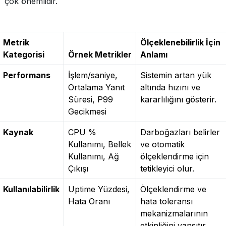
çok önemlidir.
Metrik
Ölçeklenebilirlik İçin
Kategorisi
Örnek Metrikler
Anlamı
Performans
İşlem/saniye,
Sistemin artan yük
Ortalama Yanıt
altında hızını ve
Süresi, P99
kararlılığını gösterir.
Gecikmesi
Kaynak
CPU %
Darboğazları belirler
Kullanımı, Bellek
ve otomatik
Kullanımı, Ağ
ölçeklendirme için
Çıkışı
tetikleyici olur.
Kullanılabilirlik
Uptime Yüzdesi,
Ölçeklendirme ve
Hata Oranı
hata toleransı
mekanizmalarının
etkinliğini yansıtır.