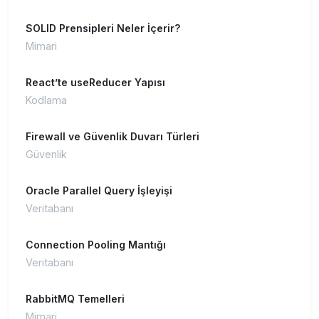
SOLID Prensipleri Neler İçerir?
Mimari
React’te useReducer Yapısı
Kodlama
Firewall ve Güvenlik Duvarı Türleri
Güvenlik
Oracle Parallel Query İşleyişi
Veritabanı
Connection Pooling Mantığı
Veritabanı
RabbitMQ Temelleri
Mimari